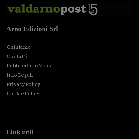
Arno Edizioni Srl
Chi siamo
Contatti
Pubblicità su Vpost
Info Legali
Privacy Policy
Cookie Policy
Html code here! Replace this with any non empty raw html
code and that's it.
Link utili