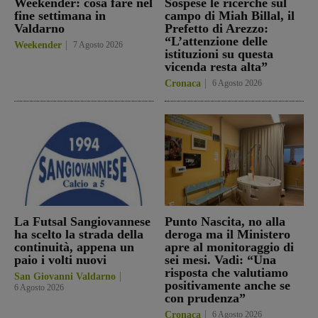
Weekender: cosa fare nel
Sospese le ricerche sul
fine settimana in
campo di Miah Billal, il
Valdarno
Prefetto di Arezzo:
“L’attenzione delle
Weekender
7 Agosto 2026
istituzioni su questa
vicenda resta alta”
Cronaca
6 Agosto 2026
La Futsal Sangiovannese
Punto Nascita, no alla
ha scelto la strada della
deroga ma il Ministero
continuità, appena un
apre al monitoraggio di
paio i volti nuovi
sei mesi. Vadi: “Una
risposta che valutiamo
San Giovanni Valdarno
positivamente anche se
6 Agosto 2026
con prudenza”
Cronaca
6 Agosto 2026