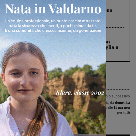
Cronaca
4 Agosto 2026
Un anno fa la strage in A1 in cui morirono
Gianni, Giulia e Franco. Lo schianto, il
processo, lo stop ai sorpassi fra tir....
Cronaca
3 Agosto 2026
Scomparso da una struttura di Castiglion
Fiorentino l’uomo che aveva ucciso la figlia a
Levane nel 2020
Articolo precedente
Articolo successivo
Falsi contratti a ignari clienti: maxi-
Il pallone cambia orario, da domenica
multa da 3 milioni di euro a Eni dopo
il fischio d’inizio sarà alle 15 ma non
l’esposto di Federconsumatori
per tutti
Ultime Notizie