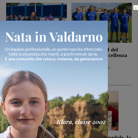
×
La Sangiovannese tiene
Ufficiale lo staff del
testa al San Donato
Figline per l’Eccellenza
Tavarnelle, che però
2026-2027
passa 0-1
Calcio
9 Agosto 2026
San Giovanni Valdarno
9 Agosto 2026
Campionato di serie D,
Dal treno all’ospedale, la