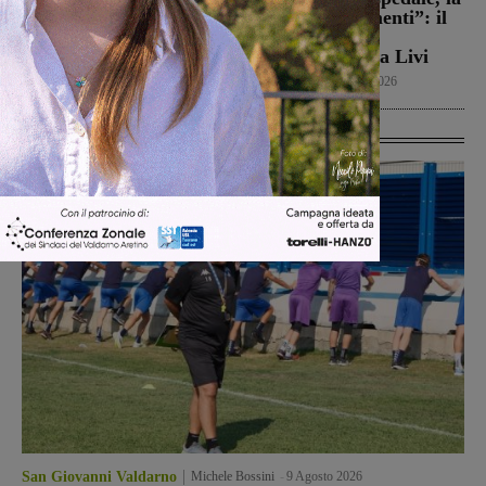
domani i calendari
vita in “Frammenti”: il
primo libro del
Calcio
9 Agosto 2026
valdarnese Luca Livi
Cultura
9 Agosto 2026
Ultime Calcio
San Giovanni Valdarno
Michele Bossini
-
9 Agosto 2026