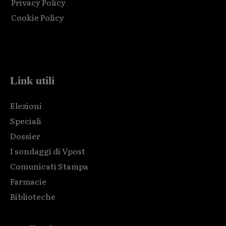
Privacy Policy
Cookie Policy
Html code here! Replace this with any non empty raw html
code and that's it.
Link utili
Elezioni
Speciali
Dossier
I sondaggi di Vpost
Comunicati Stampa
Farmacie
Biblioteche