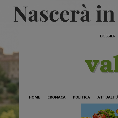
DOSSIER
HOME
CRONACA
POLITICA
ATTUALIT