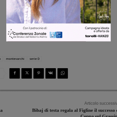
o
montevarchi
serie D
Articolo successi
la
Bibaj di testa regala al Figline il successo 
Coppa sul Grassi