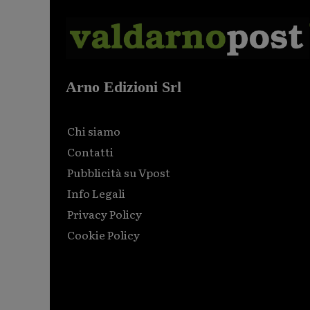
Arno Edizioni Srl
Chi siamo
Contatti
Pubblicità su Vpost
Info Legali
Privacy Policy
Cookie Policy
Html code here! Replace this with any non empty raw
html code and that's it.