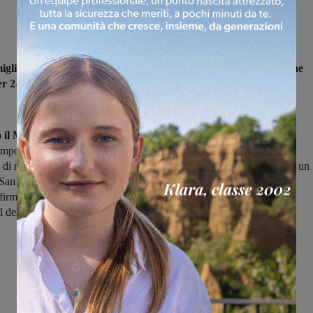
 migliore dei modi il cammino in Coppa Italia del Montevarchi che
er 2-1 il San Donato
e si è qualificato per il secondo turno dell’8
o il Montevarchi
pericoloso con un Mencagli apparso già in forma,
empo è terminato sullo 0-0.
Il vantaggio rossoblù
subito in avvio di
o di rigore concesso dal direttore di gara per un fallo di mano parti di un
 San Donato e trasformato da Mencagli.
Al 12′ il raddoppio
 firma di Cecconi sugli sviluppi di un calcio d’angolo. In pieno
ol del San Donato con l’ex Figline e Cilavegna.