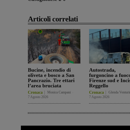
Articoli correlati
Bucine, incendio di
Autostrada,
oliveta e bosco a San
furgoncino a fuoc
Pancrazio. Tre ettari
Firenze sud e Inci
l’area bruciata
Reggello
Cronaca
Monica Campani
-
Cronaca
Glenda Venturi
7 Agosto 2026
7 Agosto 2026