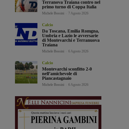
Terranova Traiana contro nel
primo turno di Coppa Italia
Michele Bossini
-
7 Agosto 2026
Calcio
Da Toscana, Emilia Romgna,
Umbria e Lazio le avversarie
di Montevarchi e Terranuova
Traiana
Michele Bossini
-
6 Agosto 2026
Calcio
Montevarchi sconfitto 2-0
nell’amichevole di
Piancastagnaio
Michele Bossini
-
6 Agosto 2026