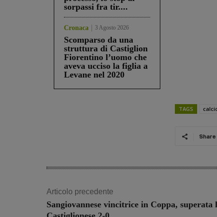
sorpassi fra tir....
Cronaca
3 Agosto 2026
Scomparso da una
struttura di Castiglion
Fiorentino l’uomo che
aveva ucciso la figlia a
Levane nel 2020
TAGS
calci
Share
Articolo precedente
Sangiovannese vincitrice in Coppa, superata 
Castiglionese 2-0