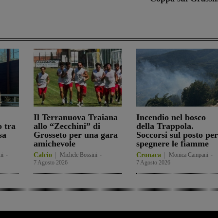
Il Terranuova Traiana
Incendio nel bosco
o tra
allo “Zecchini” di
della Trappola.
sa
Grosseto per una gara
Soccorsi sul posto per
amichevole
spegnere le fiamme
ni
-
Calcio
Michele Bossini
-
Cronaca
Monica Campani
-
7 Agosto 2026
7 Agosto 2026