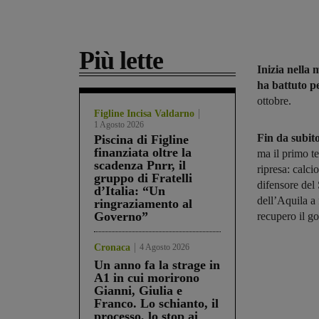
Più lette
Inizia nella
ha battuto p
ottobre.
Figline Incisa Valdarno
1 Agosto 2026
Fin da subit
Piscina di Figline
finanziata oltre la
ma il primo t
scadenza Pnrr, il
ripresa: calci
gruppo di Fratelli
difensore del
d’Italia: “Un
dell’Aquila a
ringraziamento al
Governo”
recupero il g
Cronaca
4 Agosto 2026
Un anno fa la strage in
A1 in cui morirono
Gianni, Giulia e
Franco. Lo schianto, il
processo, lo stop ai