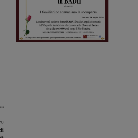
vo
di
na