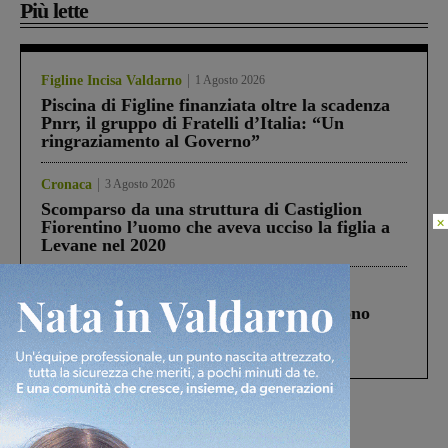
Più lette
Figline Incisa Valdarno
1 Agosto 2026
Piscina di Figline finanziata oltre la scadenza
Pnrr, il gruppo di Fratelli d’Italia: “Un
ringraziamento al Governo”
Cronaca
3 Agosto 2026
Scomparso da una struttura di Castiglion
×
Fiorentino l’uomo che aveva ucciso la figlia a
Levane nel 2020
Cronaca
4 Agosto 2026
Un anno fa la strage in A1 in cui morirono
Gianni, Giulia e Franco. Lo schianto, il
processo, lo stop ai sorpassi fra tir....