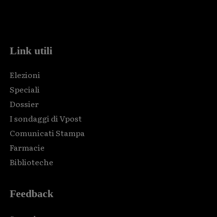
Html code here! Replace this with any non empty raw html
code and that's it.
Link utili
Elezioni
Speciali
Dossier
I sondaggi di Vpost
Comunicati Stampa
Farmacie
Biblioteche
Feedback