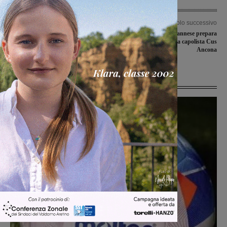
Articolo precedente
Articolo successivo
Scendono le temperature, Publiacqua
La Futsal Sangiovannese prepara
invita gli utenti a fare attenzione ai
l’abito di gala, arriva la capolista Cus
contatori dell’acqua
Ancona
Ultime Notizie