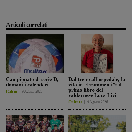
Articoli correlati
Campionato di serie D,
Dal treno all’ospedale, la
domani i calendari
vita in “Frammenti”: il
primo libro del
Calcio
9 Agosto 2026
valdarnese Luca Livi
Cultura
9 Agosto 2026