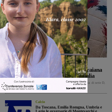
Calcio
Michele Bossini
-
7 Agosto 2026
Aquila Montevarchi e Terranova Traiana
contro nel primo turno di Coppa Italia
Sono stati resi noti gli accoppiamenti relativi alla Coppa Italia di serie D,
con il Montevarchi e il Terranova...
Calcio
Da Toscana, Emilia Romgna, Umbria e
Lazio le avversarie di Montevarchi e