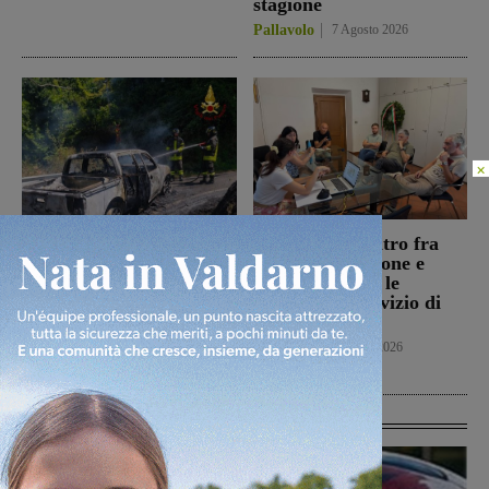
stagione
Pallavolo
7 Agosto 2026
×
Loro, auto in fiamme in
Reggello: incontro fra
località Trevane: brucia
l’Amministrazione e
anche la vegetazione.
Alia, sul tavolo le
Intervento di Vigili del
criticità nel servizio di
fuoco e volontari
raccolta rifiuti
antincendio
Reggello
7 Agosto 2026
Cronaca
7 Agosto 2026
Ultime Calcio