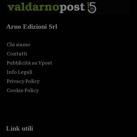
Arno Edizioni Srl
Chi siamo
Contatti
Pubblicità su Vpost
Info Legali
Privacy Policy
Cookie Policy
Html code here! Replace this with any non empty raw html
code and that's it.
Link utili