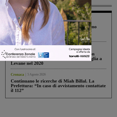
Più lette
Cronaca
4 Agosto 2026
Un anno fa la strage in A1 in cui morirono
Gianni, Giulia e Franco. Lo schianto, il
processo, lo stop ai sorpassi fra tir....
Cronaca
3 Agosto 2026
Scomparso da una struttura di Castiglion
Fiorentino l’uomo che aveva ucciso la figlia a
Levane nel 2020
Cronaca
5 Agosto 2026
Continuano le ricerche di Miah Billal. La
Prefettura: “In caso di avvistamento contattate
il 112”