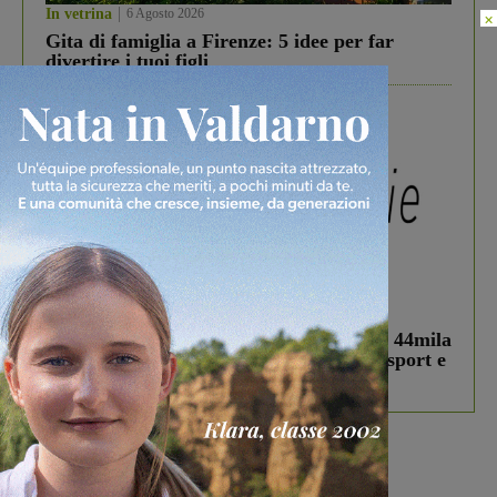
In vetrina
6 Agosto 2026
×
Gita di famiglia a Firenze: 5 idee per far
divertire i tuoi figli
In vetrina
3 Agosto 2026
Estra Notizie agosto: Smart Cities, oltre 44mila
studenti coinvolti, torna il bando per lo sport e
debutta il podcast Estrair