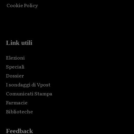
Cookie Policy
Html code here! Replace this with any non empty raw html
code and that's it.
Link utili
Elezioni
Speciali
Dossier
I sondaggi di Vpost
Comunicati Stampa
Farmacie
Biblioteche
Feedback