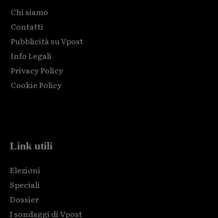
Chi siamo
Contatti
Pubblicità su Vpost
Info Legali
Privacy Policy
Cookie Policy
Html code here! Replace this with any non empty raw html
code and that's it.
Link utili
Elezioni
Speciali
Dossier
I sondaggi di Vpost