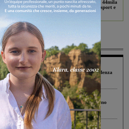
Estra Notizie agosto: Smart Cities, oltre 44mila
studenti coinvolti, torna il bando per lo sport e
debutta il podcast Estrair
Più lette
Figline Incisa Valdarno
1 Agosto 2026
Piscina di Figline finanziata oltre la scadenza
Pnrr, il gruppo di Fratelli d’Italia: “Un
ringraziamento al Governo”
Cronaca
4 Agosto 2026
Un anno fa la strage in A1 in cui morirono
Gianni, Giulia e Franco. Lo schianto, il
processo, lo stop ai sorpassi fra tir....
Cronaca
3 Agosto 2026