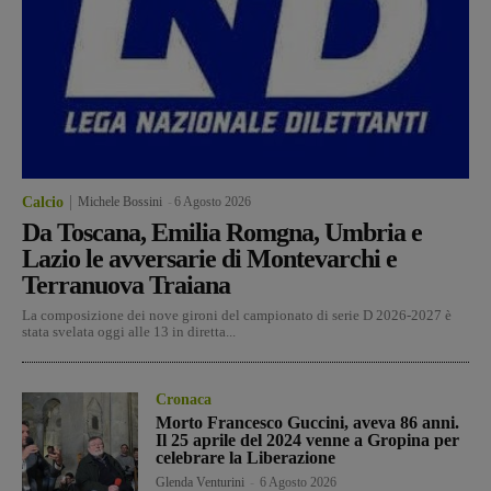
Calcio
Michele Bossini
-
6 Agosto 2026
Da Toscana, Emilia Romgna, Umbria e
Lazio le avversarie di Montevarchi e
Terranuova Traiana
La composizione dei nove gironi del campionato di serie D 2026-2027 è
stata svelata oggi alle 13 in diretta...
Cronaca
Morto Francesco Guccini, aveva 86 anni.
Il 25 aprile del 2024 venne a Gropina per
celebrare la Liberazione
Glenda Venturini
-
6 Agosto 2026