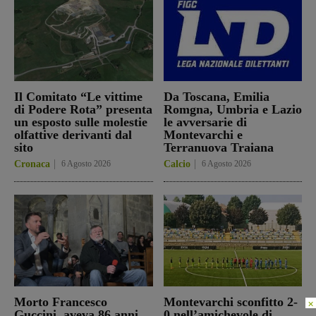
Il Comitato “Le vittime
Da Toscana, Emilia
di Podere Rota” presenta
Romgna, Umbria e Lazio
un esposto sulle molestie
le avversarie di
olfattive derivanti dal
Montevarchi e
sito
Terranuova Traiana
Cronaca
6 Agosto 2026
Calcio
6 Agosto 2026
Morto Francesco
Montevarchi sconfitto 2-
×
Guccini, aveva 86 anni.
0 nell’amichevole di