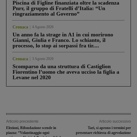
Piscina di Figline finanziata oltre la scadenza
Pnrr, il gruppo di Fratelli d’Italia: “Un
ringraziamento al Governo”
Cronaca
4 Agosto 2026
Un anno fa la strage in A1 in cui morirono
Gianni, Giulia e Franco. Lo schianto, il
processo, lo stop ai sorpassi fra tir....
Cronaca
3 Agosto 2026
Scomparso da una struttura di Castiglion
Fiorentino l’uomo che aveva ucciso la figlia a
Levane nel 2020
Articolo precedente
Articolo successivo
Elezioni, Rifondazione scende in
Tari, si aprono i termini per
piazza: “Volantinaggio ogni
presentare richiesta di agevolazione