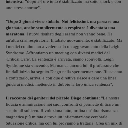
intensiva: "
dopo 24 ore tutto è stabilizzato ma sotto shock e con
uno stress enorme".
"Dopo 2 giorni viene stubato. Noi felicissimi, ma passare una
giornata, anche semplicemente a respirare è diventata una
maratona.
I nuovi risultati degli esami non vanno bene. Ha
un'altra crisi respiratoria. Intubato nuovamente, è stabilizzato. Ma
i medici continuano a vedere solo un aggravamento della Leigh
Syndrome. Affrontiamo un meeting con diversi medici del
'Critical Care'. La sentenza è arrivata, siamo sconvolti, Leigh
Syndrome sta vincendo. Ma manca ancora lui: il professore che
fin dall’inizio ha seguito Diego nella sperimentazione. Riusciamo
a contattarlo, arriva, e con due direttive riesce a dare una linea
guida ai medici, mettendo in dubbio la loro unica sentenza".
Il racconto dei genitori del piccolo Diego continua:
"La nostra
fiducia e ammirazione nei suoi confronti ci permette di tirare un
sospiro di sollievo. Rivoluziona tutto, ordina un'altra risonanza
magnetica più mirata e trova un infiammazione cerebrale.
Situazione critica, ma con lui proviamo a trattarla. Crea un mix di