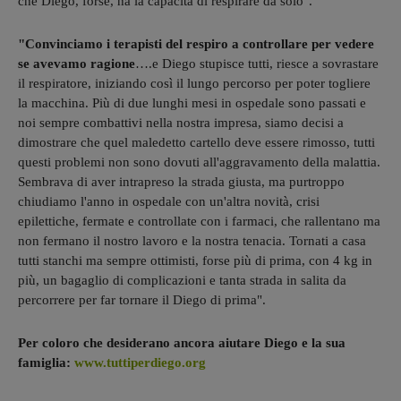
che Diego, forse, ha la capacità di respirare da solo".
"Convinciamo i terapisti del respiro a controllare per vedere
se avevamo ragione
….e Diego stupisce tutti, riesce a sovrastare
il respiratore, iniziando così il lungo percorso per poter togliere
la macchina. Più di due lunghi mesi in ospedale sono passati e
noi sempre combattivi nella nostra impresa, siamo decisi a
dimostrare che quel maledetto cartello deve essere rimosso, tutti
questi problemi non sono dovuti all'aggravamento della malattia.
Sembrava di aver intrapreso la strada giusta, ma purtroppo
chiudiamo l'anno in ospedale con un'altra novità, crisi
epilettiche, fermate e controllate con i farmaci, che rallentano ma
non fermano il nostro lavoro e la nostra tenacia. Tornati a casa
tutti stanchi ma sempre ottimisti, forse più di prima, con 4 kg in
più, un bagaglio di complicazioni e tanta strada in salita da
percorrere per far tornare il Diego di prima".
Per coloro che desiderano ancora aiutare Diego e la sua
famiglia:
www.tuttiperdiego.org