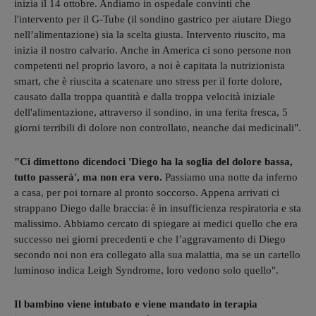
inizia il 14 ottobre. Andiamo in ospedale convinti che
l'intervento per il G-Tube (il sondino gastrico per aiutare Diego
nell’alimentazione) sia la scelta giusta. Intervento riuscito, ma
inizia il nostro calvario. Anche in America ci sono persone non
competenti nel proprio lavoro, a noi è capitata la nutrizionista
smart, che è riuscita a scatenare uno stress per il forte dolore,
causato dalla troppa quantità e dalla troppa velocità iniziale
dell'alimentazione, attraverso il sondino, in una ferita fresca, 5
giorni terribili di dolore non controllato, neanche dai medicinali".
"Ci dimettono dicendoci 'Diego ha la soglia del dolore bassa,
tutto passerà', ma non era vero.
Passiamo una notte da inferno
a casa, per poi tornare al pronto soccorso. Appena arrivati ci
strappano Diego dalle braccia: è in insufficienza respiratoria e sta
malissimo. Abbiamo cercato di spiegare ai medici quello che era
successo nei giorni precedenti e che l’aggravamento di Diego
secondo noi non era collegato alla sua malattia, ma se un cartello
luminoso indica Leigh Syndrome, loro vedono solo quello".
Il bambino viene intubato e viene mandato in terapia