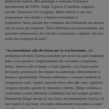
medicinali usati in altre patologie e aumenta il farmaco
sperimentale del 100%. Dopo 3 giorni il bambino reagisce,
sorride. Funziona! Si è svegliato. Molto debole e con una
respirazione non fluida e completa nonostante il
respiratore. Sono passate due settimane dai trattamenti ma ancora
non ha forza per respirare. Deve affrontare una tracheotomia, noi
speriamo temporanea, ma i medici continuano a ripetere che non
potrà mai respirare da solo".
"Acconsentiamo alla decisione per la tracheotomia
, alla
condizione di farla il prima possibile per uscire da quel maledetto
letto e non perdere i miglioramenti che avevamo conquistato
prima. Adesso solo il tempo ci darà risposte, con l'aiuto anche
del nostro professore che intanto ha aumentato ulteriormente il
farmaco sperimentale. Passano settimane e veniamo trasferiti in
'progressive care', reparto speciale dove oltre alle cure, i genitori
vengono istruiti a gestire le situazioni critiche. Diego continua a
combattere contro infezioni e antibiotici ma noi sempre positivi.
Finalmente Diego mostra la sua forza, sta aumentando il peso e il
suo respiro è più forte, con tanto allenamento riusciamo a capire