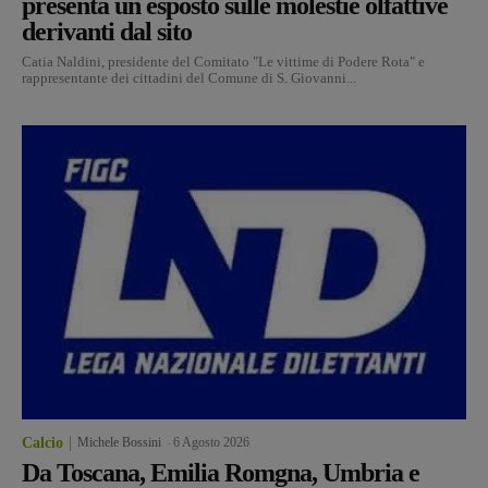
presenta un esposto sulle molestie olfattive
derivanti dal sito
Catia Naldini, presidente del Comitato "Le vittime di Podere Rota" e
rappresentante dei cittadini del Comune di S. Giovanni...
Calcio
Michele Bossini
-
6 Agosto 2026
Da Toscana, Emilia Romgna, Umbria e