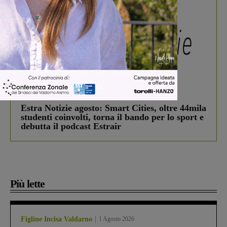
In vetrina
3 Agosto 2026
Estra Notizie agosto: Smart Cities, oltre 44mila
studenti coinvolti, torna il bando per lo sport e
debutta il podcast Estrair
Più lette
Figline Incisa Valdarno
1 Agosto 2026