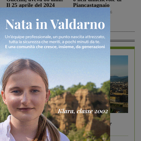
Il 25 aprile del 2024
Piancastagnaio
venne a Gropina per
Calcio
6 Agosto 2026
celebrare la Liberazione
Cronaca
6 Agosto 2026
In Vetrina
In vetrina
6 Agosto 2026
Gita di famiglia a Firenze: 5 idee per far
divertire i tuoi figli