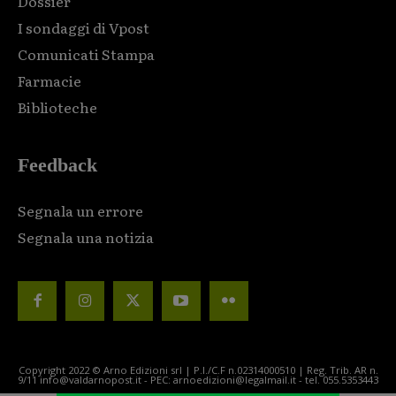
Dossier
I sondaggi di Vpost
Comunicati Stampa
Farmacie
Biblioteche
Feedback
Segnala un errore
Segnala una notizia
Copyright 2022 © Arno Edizioni srl | P.I./C.F n.02314000510 | Reg. Trib. AR n.
9/11 info@valdarnopost.it - PEC: arnoedizioni@legalmail.it - tel. 055.5353443