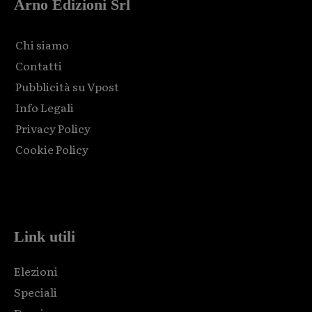
Arno Edizioni Srl
Chi siamo
Contatti
Pubblicità su Vpost
Info Legali
Privacy Policy
Cookie Policy
Html code here! Replace this with any non empty raw html
code and that's it.
Link utili
Elezioni
Speciali