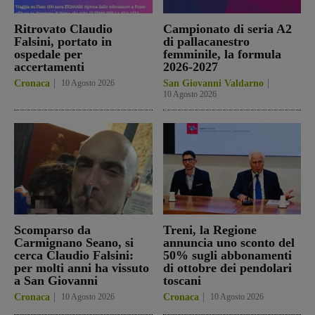
Ritrovato Claudio
Campionato di seria A2
Falsini, portato in
di pallacanestro
ospedale per
femminile, la formula
accertamenti
2026-2027
Cronaca
10 Agosto 2026
San Giovanni Valdarno
10 Agosto 2026
Scomparso da
Treni, la Regione
Carmignano Seano, si
annuncia uno sconto del
cerca Claudio Falsini:
50% sugli abbonamenti
per molti anni ha vissuto
di ottobre dei pendolari
a San Giovanni
toscani
Cronaca
10 Agosto 2026
Cronaca
10 Agosto 2026