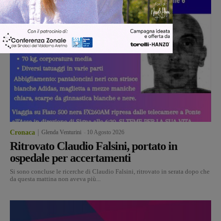
Cronaca
Glenda Venturini
-
10 Agosto 2026
Ritrovato Claudio Falsini, portato in
ospedale per accertamenti
Si sono concluse le ricerche di Claudio Falsini, ritrovato in serata dopo che
da questa mattina non aveva più...