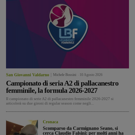
San Giovanni Valdarno
Michele Bossini
-
10 Agosto 2026
Campionato di seria A2 di pallacanestro
femminile, la formula 2026-2027
Il campionato di serie A2 di pallacanestro femminile 2026-2027 si
articolerà su due gironi di regular season come negli...
Cronaca
Scomparso da Carmignano Seano, si
cerca Claudio Falsini: per molti anni ha