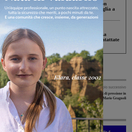
Scomparso da una struttura di Castiglion
Fiorentino l’uomo che aveva ucciso la figlia a
Levane nel 2020
Cronaca
5 Agosto 2026
Continuano le ricerche di Miah Billal. La
Prefettura: “In caso di avvistamento contattate
il 112”
Articolo precedente
Articolo successivo
Il progetto ‘Scuola genitori’ assunto
Donati due misuratori di pressione in
come modello nazionale
ricordo di Mario Gragnoli
Ultime Notizie