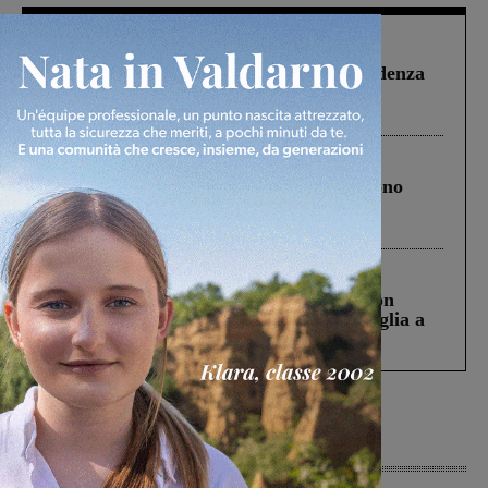
Figline Incisa Valdarno
1 Agosto 2026
Piscina di Figline finanziata oltre la scadenza
Pnrr, il gruppo di Fratelli d’Italia: “Un
ringraziamento al Governo”
Cronaca
4 Agosto 2026
Un anno fa la strage in A1 in cui morirono
Gianni, Giulia e Franco. Lo schianto, il
processo, lo stop ai sorpassi fra tir....
Cronaca
3 Agosto 2026
Scomparso da una struttura di Castiglion
Fiorentino l’uomo che aveva ucciso la figlia a
Levane nel 2020