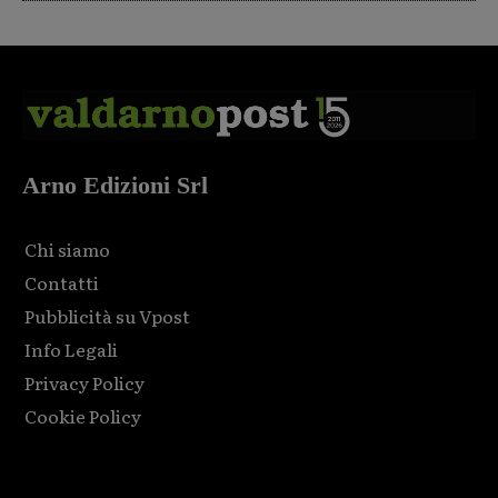
Arno Edizioni Srl
Chi siamo
Contatti
Pubblicità su Vpost
Info Legali
Privacy Policy
Cookie Policy
Html code here! Replace this with any non empty raw html
code and that's it.