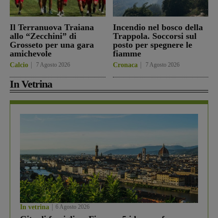
Il Terranuova Traiana
Incendio nel bosco della
allo “Zecchini” di
Trappola. Soccorsi sul
Grosseto per una gara
posto per spegnere le
amichevole
fiamme
Calcio
7 Agosto 2026
Cronaca
7 Agosto 2026
In Vetrina
In vetrina
6 Agosto 2026