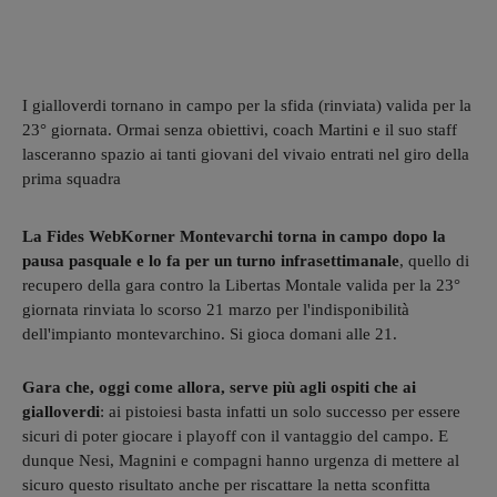
I gialloverdi tornano in campo per la sfida (rinviata) valida per la
23° giornata. Ormai senza obiettivi, coach Martini e il suo staff
lasceranno spazio ai tanti giovani del vivaio entrati nel giro della
prima squadra
La
Fides WebKorner Montevarchi torna in campo dopo la
pausa pasquale e lo fa per un turno infrasettimanale
, quello di
recupero della gara contro la Libertas Montale valida per la 23°
giornata rinviata lo scorso 21 marzo per l'indisponibilità
dell'impianto montevarchino. Si gioca domani alle 21.
Gara che, oggi come allora,
serve più agli ospiti che ai
gialloverdi
: ai pistoiesi basta infatti un solo successo per essere
sicuri di poter giocare i playoff con il vantaggio del campo. E
dunque Nesi, Magnini e compagni hanno urgenza di mettere al
sicuro questo risultato anche per riscattare la netta sconfitta