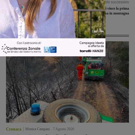
Articolo precedente
Articolo successivo
Il Montevarchi non fallisce ed è
Maria Fiore Benedetti vince la prima
sempre più vicino all’apoteosi
prova di corsa in montagna
Ultime Notizie
Cronaca
Monica Campani
-
7 Agosto 2026