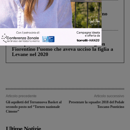
Cronaca
4 Agosto 2026
Un anno fa la strage in A1 in cui morirono
Gianni, Giulia e Franco. Lo schianto, il
processo, lo stop ai sorpassi fra tir....
Cronaca
3 Agosto 2026
Scomparso da una struttura di Castiglion
Fiorentino l’uomo che aveva ucciso la figlia a
Levane nel 2020
Articolo precedente
Articolo successivo
Gli aquilotti del Terranuova Basket al
Presentate la squadre 2018 del Pedale
secondo posto nel “Torneo nazionale
Toscano Ponticino
Cimone”
Ultime Notizie