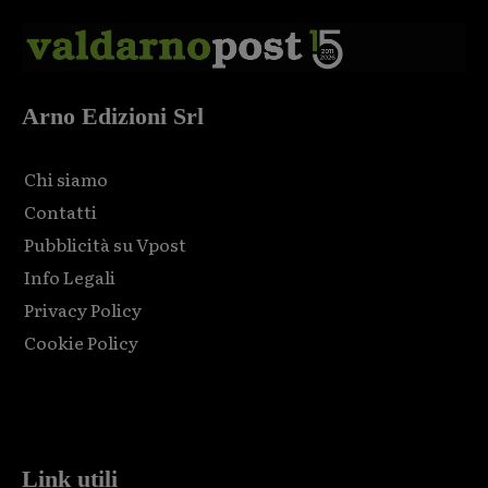
Arno Edizioni Srl
Chi siamo
Contatti
Pubblicità su Vpost
Info Legali
Privacy Policy
Cookie Policy
Html code here! Replace this with any non empty raw html
code and that's it.
Link utili