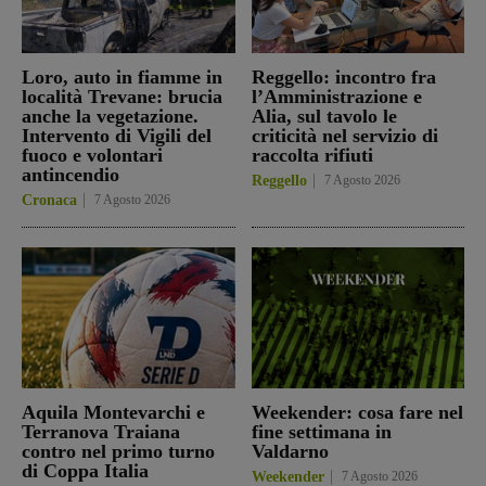
Loro, auto in fiamme in
Reggello: incontro fra
località Trevane: brucia
l’Amministrazione e
anche la vegetazione.
Alia, sul tavolo le
Intervento di Vigili del
criticità nel servizio di
fuoco e volontari
raccolta rifiuti
antincendio
Reggello
7 Agosto 2026
Cronaca
7 Agosto 2026
Aquila Montevarchi e
Weekender: cosa fare nel
Terranova Traiana
fine settimana in
contro nel primo turno
Valdarno
di Coppa Italia
Weekender
7 Agosto 2026