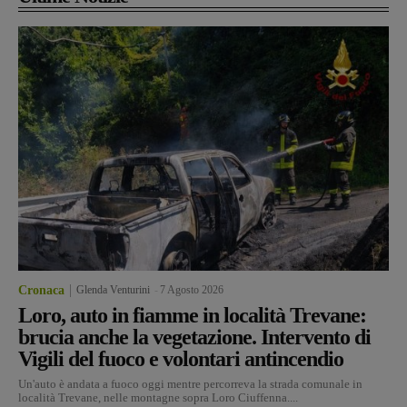
Cronaca
Glenda Venturini
-
7 Agosto 2026
Loro, auto in fiamme in località Trevane:
brucia anche la vegetazione. Intervento di
Vigili del fuoco e volontari antincendio
Un'auto è andata a fuoco oggi mentre percorreva la strada comunale in
località Trevane, nelle montagne sopra Loro Ciuffenna....