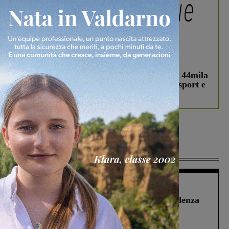
In vetrina
3 Agosto 2026
Estra Notizie agosto: Smart Cities, oltre 44mila
studenti coinvolti, torna il bando per lo sport e
debutta il podcast Estrair
Più lette
Figline Incisa Valdarno
1 Agosto 2026
Piscina di Figline finanziata oltre la scadenza
Pnrr, il gruppo di Fratelli d’Italia: “Un
ringraziamento al Governo”