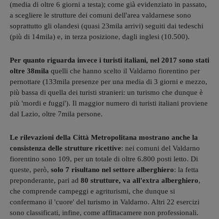
(media di oltre 6 giorni a testa); come già evidenziato in passato,
a scegliere le strutture dei comuni dell'area valdarnese sono
soprattutto gli olandesi (quasi 23mila arrivi) seguiti dai tedeschi
(più di 14mila) e, in terza posizione, dagli inglesi (10.500).
Per quanto riguarda invece i turisti italiani, nel 2017 sono stati
oltre 38mila
quelli che hanno scelto il Valdarno fiorentino per
pernottare (133mila presenze per una media di 3 giorni e mezzo,
più bassa di quella dei turisti stranieri: un turismo che dunque è
più 'mordi e fuggi'). Il maggior numero di turisti italiani proviene
dal Lazio, oltre 7mila persone.
Le rilevazioni della Città Metropolitana mostrano anche la
consistenza delle strutture ricettive
: nei comuni del Valdarno
fiorentino sono 109, per un totale di oltre 6.800 posti letto. Di
queste, però,
solo 7 risultano nel settore alberghiero
: la fetta
preponderante, pari ad
80 strutture, va all'extra alberghiero
,
che comprende campeggi e agriturismi, che dunque si
confermano il 'cuore' del turismo in Valdarno. Altri 22 esercizi
sono classificati, infine, come affittacamere non professionali.