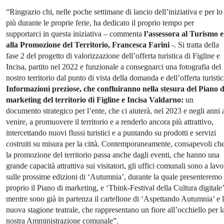
“Ringrazio chi, nelle poche settimane di lancio dell’iniziativa e per lo
più durante le proprie ferie, ha dedicato il proprio tempo per
supportarci in questa iniziativa – commenta
l’assessora al Turismo e
alla Promozione del Territorio, Francesca Farini
-. Si tratta della
fase 2 del progetto di valorizzazione dell’offerta turistica di Figline e
Incisa, partito nel 2022 e funzionale a consegnarci una fotografia del
nostro territorio dal punto di vista della domanda e dell’offerta turistic
Informazioni preziose, che confluiranno nella stesura del Piano d
marketing del territorio di Figline e Incisa Valdarno:
un
documento strategico per l’ente, che ci aiuterà, nel 2023 e negli anni 
venire, a promuovere il territorio e a renderlo ancora più attrattivo,
intercettando nuovi flussi turistici e a puntando su prodotti e servizi
costruiti su misura per la città. Contemporaneamente, consapevoli ch
la promozione del territorio passa anche dagli eventi, che hanno una
grande capacità attrattiva sui visitatori, gli uffici comunali sono a lav
sulle prossime edizioni di ‘Autumnia’, durante la quale presenteremo
proprio il Piano di marketing, e ‘Think-Festival della Cultura digitale’
mentre sono già in partenza il cartellone di ‘Aspettando Autumnia’ e 
nuova stagione teatrale, che rappresentano un fiore all’occhiello per l
nostra Amministrazione comunale”.