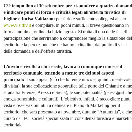
C’è tempo fino al 30 settembre per rispondere a quattro doman
e indicare punti di forza e criticità legati all’offerta turistica di
Figline e Incisa Valdarno:
per farlo è sufficiente collegarsi al sito
www.visitfiv.it
e compilare, in pochi minuti, il breve questionario in
forma anonima, online da inizio agosto. Si tratta di una delle fasi di
partecipazione che serviranno a comprendere meglio la situazione del
territorio e la percezione che ne hanno i cittadini, dal punto di vista
della domanda e dell’offerta turistica.
L’invito è rivolto a chi risiede, lavora o comunque conosce il
territorio comunale, tenendo a mente tre dei suoi aspetti
principali:
il suo appeal (ciò che lo rende unico e, quindi, meritevole
di visita); la sua collocazione geografica (alle porte del Chianti e a me
strada tra Firenze, Arezzo e Siena); le sue potenzialità (paesaggistiche
enogastronomiche e culturali). L’obiettivo, infatti, è raccogliere punti 
vista e osservazioni utili a delineare il Piano di Marketing per il
territorio, che sarà presentato a novembre, durante “Autumnia”, e che
curato da JFC, società specializzata in consulenza turistica e marketi
territoriale.