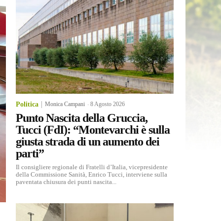
Politica
Monica Campani
-
8 Agosto 2026
Punto Nascita della Gruccia,
Tucci (FdI): “Montevarchi è sulla
giusta strada di un aumento dei
parti”
Il consigliere regionale di Fratelli d’Italia, vicepresidente
della Commissione Sanità, Enrico Tucci, interviene sulla
paventata chiusura dei punti nascita...