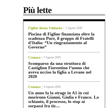
Più lette
Figline Incisa Valdarno
1 Agosto 2026
Piscina di Figline finanziata oltre la
scadenza Pnrr, il gruppo di Fratelli
d’Italia: “Un ringraziamento al
Governo”
Cronaca
3 Agosto 2026
Scomparso da una struttura di
Castiglion Fiorentino l’uomo che
aveva ucciso la figlia a Levane nel
2020
Cronaca
4 Agosto 2026
Un anno fa la strage in A1 in cui
morirono Gianni, Giulia e Franco. Lo
schianto, il processo, lo stop ai
sorpassi fra tir....