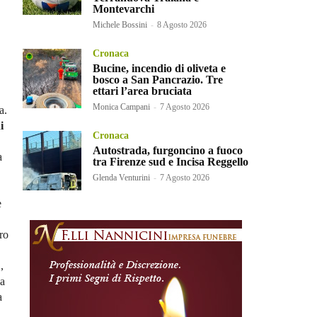
Montevarchi
Michele Bossini
-
8 Agosto 2026
Cronaca
Bucine, incendio di oliveta e
bosco a San Pancrazio. Tre
ettari l’area bruciata
Monica Campani
-
7 Agosto 2026
a.
i
Cronaca
Autostrada, furgoncino a fuoco
a
tra Firenze sud e Incisa Reggello
Glenda Venturini
-
7 Agosto 2026
e
oro
,
la
a