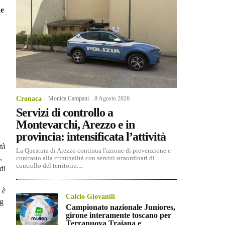
de
Cronaca
Monica Campani
-
8 Agosto 2026
Servizi di controllo a
Montevarchi, Arezzo e in
provincia: intensificata l’attività
tà
La Questura di Arezzo continua l'azione di prevenzione e
,
contrasto alla criminalità con servizi straordinari di
controllo del territorio....
di
 è
Calcio Giovanili
ng
Campionato nazionale Juniores,
girone interamente toscano per
Terranuova Traiana e