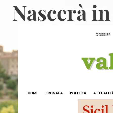
DOSSIER
HOME
CRONACA
POLITICA
ATTUALIT