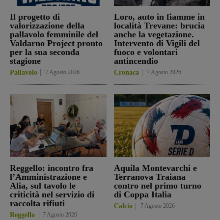
Il progetto di
Loro, auto in fiamme in
valorizzazione della
località Trevane: brucia
pallavolo femminile del
anche la vegetazione.
Valdarno Project pronto
Intervento di Vigili del
per la sua seconda
fuoco e volontari
stagione
antincendio
Pallavolo
7 Agosto 2026
Cronaca
7 Agosto 2026
Reggello: incontro fra
Aquila Montevarchi e
l’Amministrazione e
Terranova Traiana
Alia, sul tavolo le
contro nel primo turno
criticità nel servizio di
di Coppa Italia
raccolta rifiuti
Calcio
7 Agosto 2026
Reggello
7 Agosto 2026