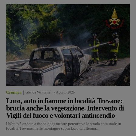
Cronaca
Glenda Venturini
-
7 Agosto 2026
Loro, auto in fiamme in località Trevane:
brucia anche la vegetazione. Intervento di
Vigili del fuoco e volontari antincendio
Un'auto è andata a fuoco oggi mentre percorreva la strada comunale in
località Trevane, nelle montagne sopra Loro Ciuffenna....