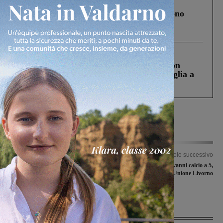
Cronaca
4 Agosto 2026
Un anno fa la strage in A1 in cui morirono
Gianni, Giulia e Franco. Lo schianto, il
processo, lo stop ai sorpassi fra tir....
Cronaca
3 Agosto 2026
Scomparso da una struttura di Castiglion
Fiorentino l’uomo che aveva ucciso la figlia a
Levane nel 2020
Articolo precedente
Articolo successivo
“Patto d’omertà”: Sergio Flamigni
Ruggito del San Giovanni calcio a 5,
ripercorre la vicenda del rapimento e
battuta l’Unione Livorno
della morte di Aldo Moro
Ultime Notizie