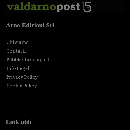
Arno Edizioni Srl
Chi siamo
Contatti
Pubblicità su Vpost
Info Legali
Privacy Policy
Cookie Policy
Html code here! Replace this with any non empty raw html
code and that's it.
Link utili