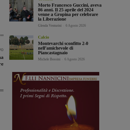
Morto Francesco Guccini, aveva
86 anni. Il 25 aprile del 2024
venne a Gropina per celebrare
la Liberazione
Glenda Venturini
-
6 Agosto 2026
Calcio
Montevarchi sconfitto 2-0
nell’amichevole di
vo
Piancastagnaio
na
Michele Bossini
-
6 Agosto 2026
re