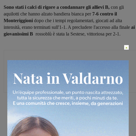
Sono stati i calci di rigore a condannare gli allievi B,
con gli
aquilotti che hanno alzato bandiera bianca per
7-6 contro il
Monteriggioni
dopo che i tempi regolamentari, giocati ad alta
intensità, erano terminati sull'1-1. A precludere l'accesso alla finale
ai
giovanissimi B
rossoblù è stata la Sestese, vittoriosa per 2-1.
×
Michele Bossini
Share