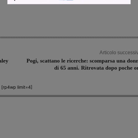
Articolo successi
aley
Pogi, scattano le ricerche: scomparsa una don
di 65 anni. Ritrovata dopo poche o
[rp4wp limit=4]