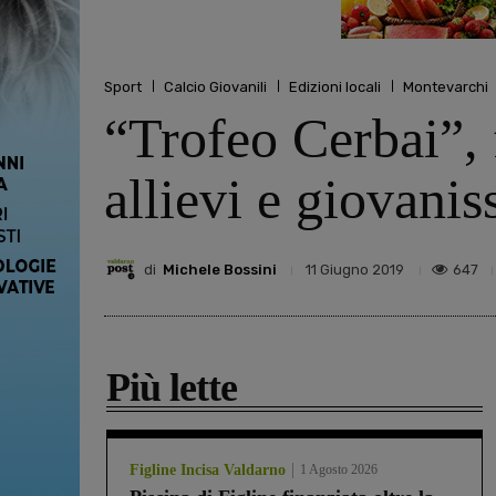
Sport
Calcio Giovanili
Edizioni locali
Montevarchi
“Trofeo Cerbai”, 
allievi e giovani
di
Michele Bossini
647
11 Giugno 2019
Più lette
Figline Incisa Valdarno
1 Agosto 2026