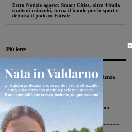
Estra Notizie agosto: Smart Cities, oltre 44mila
studenti coinvolti, torna il bando per lo sport e
debutta il podcast Estrair
×
Più lette
Figline Incisa Valdarno
1 Agosto 2026
Piscina di Figline finanziata oltre la scadenza
Pnrr, il gruppo di Fratelli d’Italia: “Un
ringraziamento al Governo”
Cronaca
4 Agosto 2026
Un anno fa la strage in A1 in cui morirono
Gianni, Giulia e Franco. Lo schianto, il
processo, lo stop ai sorpassi fra tir....
Cronaca
3 Agosto 2026