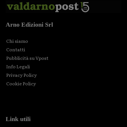
Arno Edizioni Srl
Chi siamo
Contatti
Pubblicità su Vpost
Info Legali
Privacy Policy
Cookie Policy
Html code here! Replace this with any non empty raw html
code and that's it.
Link utili