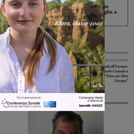
Scomparso da una struttura di Castiglion
Fiorentino l’uomo che aveva ucciso la figlia a
Levane nel 2020
Articolo precedente
Articolo successivo
Figline, la Misericordia festeggia 195
Dai consigli comunali all’Europa:
anni: è stata la prima nata in
Benedetta Bidini e Samuele Cuzzoni a
Valdarno
Bruxelles per “Tutta un’altra
Europa”
Ultime Notizie