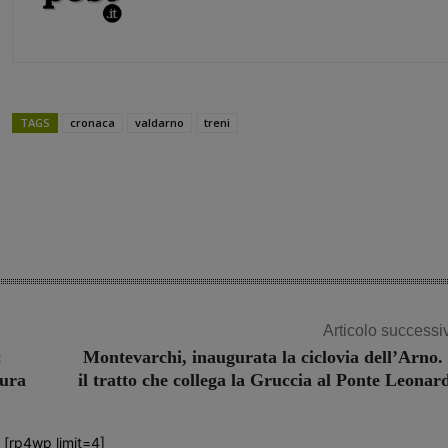
TAGS
cronaca
valdarno
treni
Share
Articolo successi
:
Montevarchi, inaugurata la ciclovia dell’Arno.
tura
il tratto che collega la Gruccia al Ponte Leonar
[rp4wp limit=4]