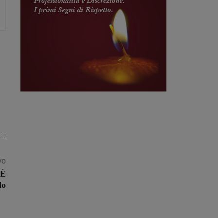
vo
 È
do