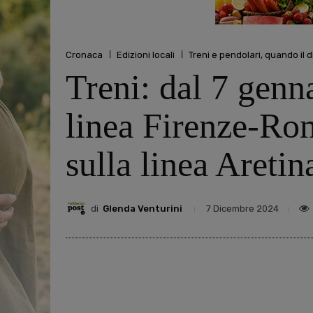
Cronaca
Edizioni locali
Treni e pendolari, quando il d
Treni: dal 7 genna
linea Firenze-Rom
sulla linea Aretin
di
Glenda Venturini
7 Dicembre 2024