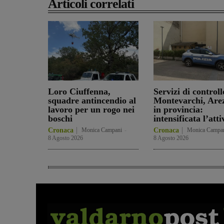
Articoli correlati
Loro Ciuffenna,
Servizi di controll
squadre antincendio al
Montevarchi, Are
lavoro per un rogo nei
in provincia:
boschi
intensificata l’atti
Cronaca
Monica Campani
-
Cronaca
Monica Campa
8 Agosto 2026
8 Agosto 2026