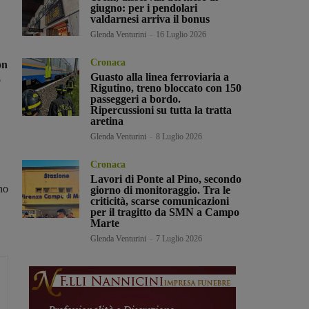
giugno: per i pendolari
valdarnesi arriva il bonus
Glenda Venturini
-
16 Luglio 2026
Cronaca
on
Guasto alla linea ferroviaria a
o
Rigutino, treno bloccato con 150
passeggeri a bordo.
Ripercussioni su tutta la tratta
aretina
Glenda Venturini
-
8 Luglio 2026
Cronaca
Lavori di Ponte al Pino, secondo
no
giorno di monitoraggio. Tra le
criticità, scarse comunicazioni
per il tragitto da SMN a Campo
Marte
Glenda Venturini
-
7 Luglio 2026