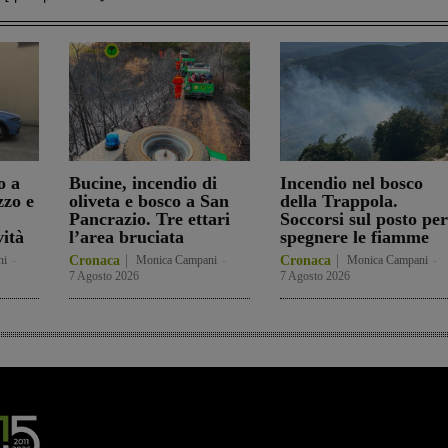
o a
Bucine, incendio di
Incendio nel bosco
zzo e
oliveta e bosco a San
della Trappola.
Pancrazio. Tre ettari
Soccorsi sul posto per
vità
l’area bruciata
spegnere le fiamme
ni
-
Cronaca
Monica Campani
-
Cronaca
Monica Campani
-
7 Agosto 2026
7 Agosto 2026