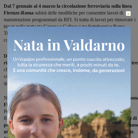
Dal 7 gennaio al 4 marzo la circolazione ferroviaria sulla linea
Firenze-Roma
subirà delle modifiche per consentire lavori di
×
manutenzione programmati da RFI. Si tratta di lavori per rinnovare i
binari nella tratta tra Capena e Gallese e tra Settebagni e Roma
Tiburtina, per un totale di circa 20 chilometri e un investimento
complessivo di 12 milioni di euro.
Durante il periodo interessato dai lavori sarà necessaria una
riduzione di velocità con maggiori tempi di viaggio per alcuni tre
che percorrono la tratta Orte – Roma. I lavori di conseguenza
comporteranno modifiche alla circolazione ferroviaria anche per
quanto riguarda i regionali che attraversano la linea Aretina.
Nel dettaglio: per i treni in servizio tra
Firenze-Arezzo-Chiusi-Rom
Firenze-Foligno
, Firenze-Borgo S. Lorenzo (via Vaglia e via
Pontassieve), dall’Umbria verso Roma, Viterbo-Orte-Roma, Rieti-
Roma sono previste cancellazioni o limitazioni dei servizi,
i tempi di
percorrenza avranno un incremento fino a 10 minuti e ci sarann
modifiche di orario anche con partenze anticipate o posticipate
.