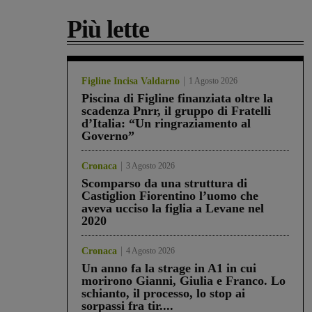
Più lette
Figline Incisa Valdarno
1 Agosto 2026
Piscina di Figline finanziata oltre la
scadenza Pnrr, il gruppo di Fratelli
d’Italia: “Un ringraziamento al
Governo”
Cronaca
3 Agosto 2026
Scomparso da una struttura di
Castiglion Fiorentino l’uomo che
aveva ucciso la figlia a Levane nel
2020
Cronaca
4 Agosto 2026
Un anno fa la strage in A1 in cui
morirono Gianni, Giulia e Franco. Lo
schianto, il processo, lo stop ai
sorpassi fra tir....