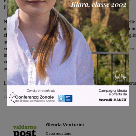
Previste alcune ripercussioni anche per i treni delle FL1 linee Orte –
Fiumicino Aeroporto, FL2 Roma – Tivoli e FL7 Roma – Formia.
Nello specifico, i treni della linea aretina subiranno proprio delle
modifiche all’orario di partenza o ai tempi di percorrenza, ma n
ci saranno soppressioni in questa tratta.
Per verificare nel dettagli
quali sono le variazioni occorre simulare un acquisto sui canali di
vendita di Trenitalia, inserendo una data successiva al 7 gennaio, per
individuare così gli orari dei treni a cui si è interessati. I canali di
vendita sono stati aggiornati nella tarda mattinata di oggi e sono
presenti così tutte le modifiche.
La programmazione dei lavori, così come le ricadute sul servizio, era
state preannunciate nelle scorse settimane alle Amministrazioni
comunali.
Glenda Venturini
Capo redattore