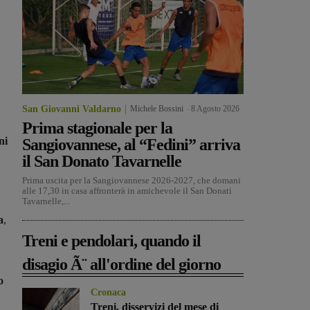
San Giovanni Valdarno
Michele Bossini
-
8 Agosto 2026
Prima stagionale per la
ni
Sangiovannese, al “Fedini” arriva
il San Donato Tavarnelle
Prima uscita per la Sangiovannese 2026-2027, che domani
alle 17,30 in casa affronterà in amichevole il San Donati
Tavarnelle,...
a
,
Treni e pendolari, quando il
disagio Ã¨ all'ordine del giorno
o
Cronaca
Treni, disservizi del mese di