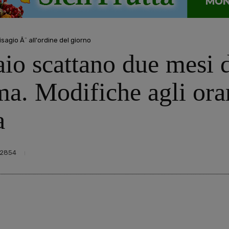
isagio Ã¨ all'ordine del giorno
io scattano due mesi d
a. Modifiche agli orar
a
2854