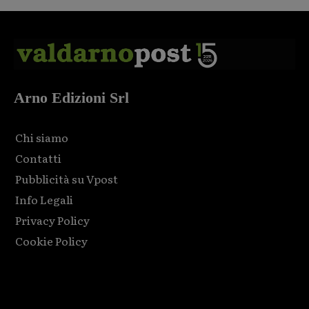
Arno Edizioni Srl
Chi siamo
Contatti
Pubblicità su Vpost
Info Legali
Privacy Policy
Cookie Policy
Html code here! Replace this with any non empty raw html
code and that's it.