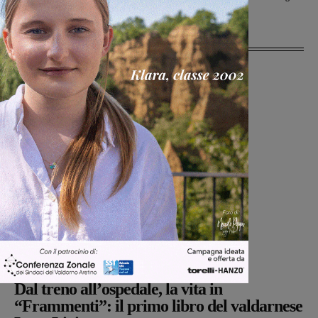
Ultime Notizie
Cultura
Martina Giardi
-
9 Agosto 2026
Dal treno all’ospedale, la vita in
“Frammenti”: il primo libro del valdarnese