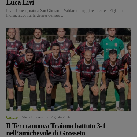
Luca Livi
Il valdarnese, nato a San Giovanni Valdarno e oggi residente a Figline e
Incisa, racconta la genesi del suo...
Calcio
Michele Bossini
-
8 Agosto 2026
Il Terrranuova Traiana battuto 3-1
nell’amichevole di Grosseto