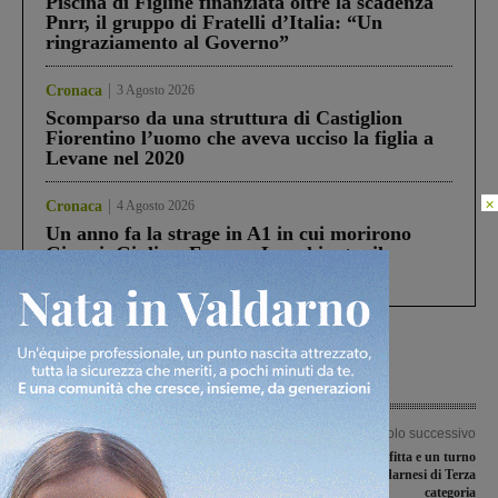
Piscina di Figline finanziata oltre la scadenza
Pnrr, il gruppo di Fratelli d’Italia: “Un
ringraziamento al Governo”
Cronaca
3 Agosto 2026
Scomparso da una struttura di Castiglion
Fiorentino l’uomo che aveva ucciso la figlia a
Levane nel 2020
×
Cronaca
4 Agosto 2026
Un anno fa la strage in A1 in cui morirono
Gianni, Giulia e Franco. Lo schianto, il
processo, lo stop ai sorpassi fra tir....
Articolo precedente
Articolo successivo
La Faellese pareggia e perde terreno
Una vittoria, una sconfitta e un turno
dalla seconda posizione
di riposo per le valdarnesi di Terza
categoria