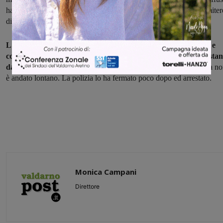
hanno individuato il montevarchino e lo hanno seguito fino al cimiter
di Campoluci.
L'uomo si è fermato davanti a una tomba, come per pregare, e
con uno scatto fulmineo, si è avventato su una donna poco distan
da lu
i, le ha strappato la borsa ed è risalito in auto per fuggire. Ma n
è andato lontano. La polizia lo ha fermato poco dopo ed arrestato.
Monica Campani
Direttore