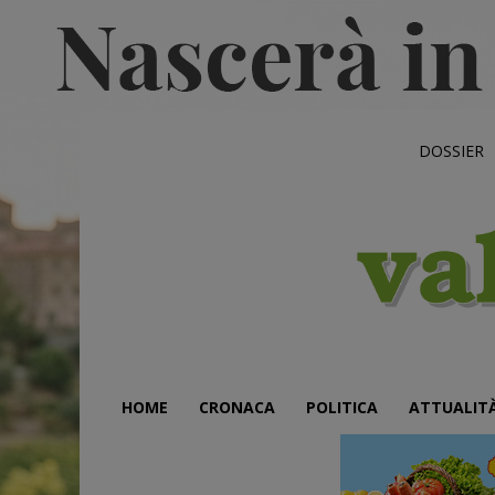
DOSSIER
HOME
CRONACA
POLITICA
ATTUALIT