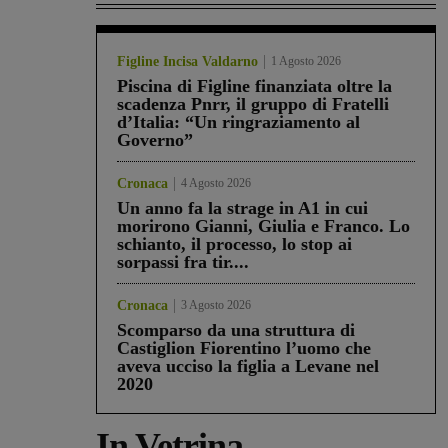
Figline Incisa Valdarno
1 Agosto 2026
Piscina di Figline finanziata oltre la
scadenza Pnrr, il gruppo di Fratelli
d’Italia: “Un ringraziamento al
Governo”
Cronaca
4 Agosto 2026
Un anno fa la strage in A1 in cui
morirono Gianni, Giulia e Franco. Lo
schianto, il processo, lo stop ai
sorpassi fra tir....
Cronaca
3 Agosto 2026
Scomparso da una struttura di
Castiglion Fiorentino l’uomo che
aveva ucciso la figlia a Levane nel
2020
In Vetrina