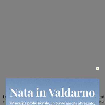
×
I tre scippi sono avvenuti alla fermata dell’autobus e due in altrettanti
cimiteri. Gli uomini della Sezione Contrasto al Crimine Diffuso della