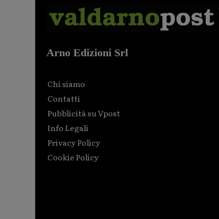
Arno Edizioni Srl
Chi siamo
Contatti
Pubblicità su Vpost
Info Legali
Privacy Policy
Cookie Policy
Html code here! Replace this with any non empty raw
html code and that's it.