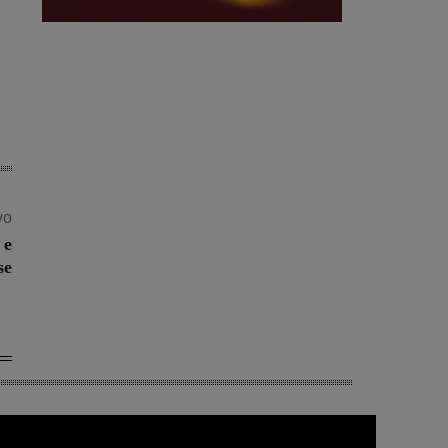
vo
 e
se