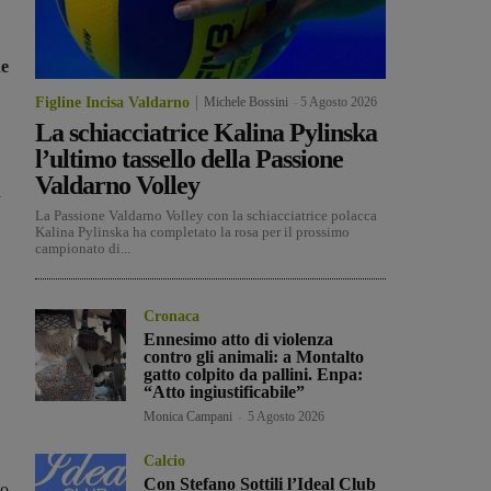
he
Figline Incisa Valdarno
Michele Bossini
-
5 Agosto 2026
La schiacciatrice Kalina Pylinska
l’ultimo tassello della Passione
Valdarno Volley
a
La Passione Valdarno Volley con la schiacciatrice polacca
Kalina Pylinska ha completato la rosa per il prossimo
campionato di...
Cronaca
Ennesimo atto di violenza
contro gli animali: a Montalto
gatto colpito da pallini. Enpa:
“Atto ingiustificabile”
Monica Campani
-
5 Agosto 2026
Calcio
Con Stefano Sottili l’Ideal Club
so