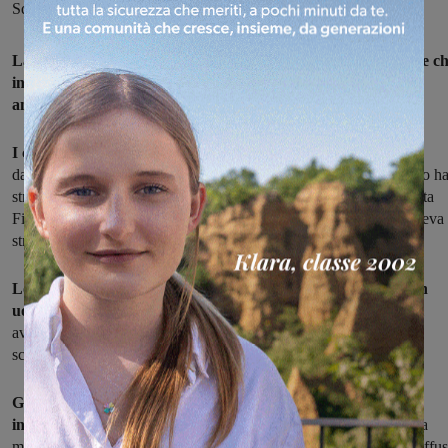
Squadra Mobile di Arezzo hanno individuato ed arrestato l’uomo
La squadra mobile di Arezzo ha arrestato il rapinatore seriale c
in due giorni ha messo a segno tre scippi ai danni di persone
anziane
. Si tratta di un 38enne di Montevarchi.
I casi:
una 80enne è stata scippata della borsa appena scesa
dall’autobus alla fermata di Ceciliano; a una 84enne invece l'uomo h
strappato di forza dal petto un crocifisso d’oro nel cimitero di Santa
Firmina e a una 70enne, all’interno del cimitero di Campoluci, aveva
strappato di mano la borsa.
Lo scippatore era stato descritto dalle anziane donne come un
uomo alto e magro e dalla carnagione chiara.
Alcuni testimoni
avevano anche segnalato una Fiat Panda verde con la quale lo
scippatore era stato visto allontanarsi di luoghi dei colpi.
Gli operatori della Squadra Mobile hanno così dato il via alle
indagini per rintracciare l'auto e il suo conducente.
Nella tarda
mattinata di ieri, gli uomini della Sezione Contrasto al Crimine Diffu