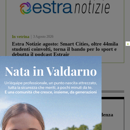
In vetrina
3 Agosto 2026
Estra Notizie agosto: Smart Cities, oltre 44mila
×
studenti coinvolti, torna il bando per lo sport e
debutta il podcast Estrair
Più lette
Figline Incisa Valdarno
1 Agosto 2026
Piscina di Figline finanziata oltre la scadenza
Pnrr, il gruppo di Fratelli d’Italia: “Un
ringraziamento al Governo”