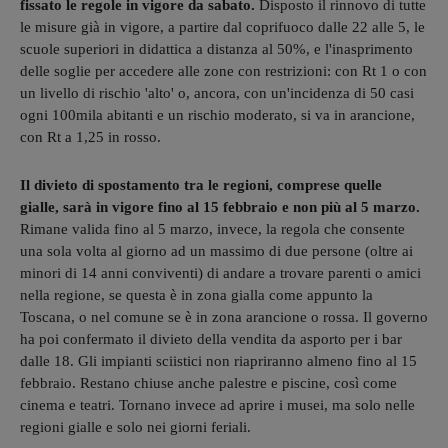
fissato le regole in vigore da sabato.
Disposto il rinnovo di tutte
le misure già in vigore, a partire dal coprifuoco dalle 22 alle 5, le
scuole superiori in didattica a distanza al 50%, e l'inasprimento
delle soglie per accedere alle zone con restrizioni: con Rt 1 o con
un livello di rischio 'alto' o, ancora, con un'incidenza di 50 casi
ogni 100mila abitanti e un rischio moderato, si va in arancione,
con Rt a 1,25 in rosso.
Il divieto di spostamento tra le regioni, comprese quelle
gialle, sarà in vigore fino al 15 febbraio e non più al 5 marzo.
Rimane valida fino al 5 marzo, invece, la regola che consente
una sola volta al giorno ad un massimo di due persone (oltre ai
minori di 14 anni conviventi) di andare a trovare parenti o amici
nella regione, se questa è in zona gialla come appunto la
Toscana, o nel comune se è in zona arancione o rossa. Il governo
ha poi confermato il divieto della vendita da asporto per i bar
dalle 18. Gli impianti sciistici non riapriranno almeno fino al 15
febbraio. Restano chiuse anche palestre e piscine, così come
cinema e teatri. Tornano invece ad aprire i musei, ma solo nelle
regioni gialle e solo nei giorni feriali.