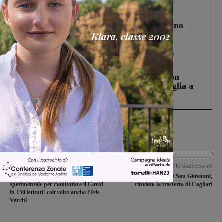
Cronaca
4 Agosto 2026
Un anno fa la strage in A1 in cui morirono
Gianni, Giulia e Franco. Lo schianto, il
processo, lo stop ai sorpassi fra tir....
Cronaca
3 Agosto 2026
Scomparso da una struttura di Castiglion
Fiorentino l’uomo che aveva ucciso la figlia a
Levane nel 2020
Articolo precedente
Articolo successivo
Scuole Sicure, al via il progetto
Bruschi Basket San Giovanni,
sperimentale per monitorare il Covid
rinviata la trasferta di Cagliari
in 150 istituti: coinvolto anche l’Isis
Varchi