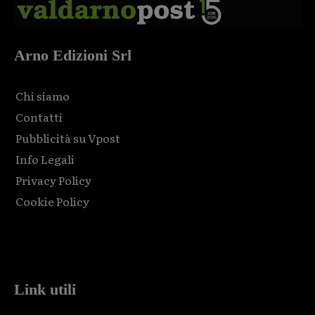
Arno Edizioni Srl
Chi siamo
Contatti
Pubblicità su Vpost
Info Legali
Privacy Policy
Cookie Policy
Html code here! Replace this with any non empty raw html
code and that's it.
Link utili