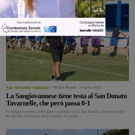
San Giovanni Valdarno
Michele Bossini
-
9 Agosto 2026
La Sangiovannese tiene testa al San Donato
Tavarnelle, che però passa 0-1
La Sangiovannese, nella gara casalinga con il San Donato Tavarnelle che
ha sancito il debutto degli azzurro in questo...