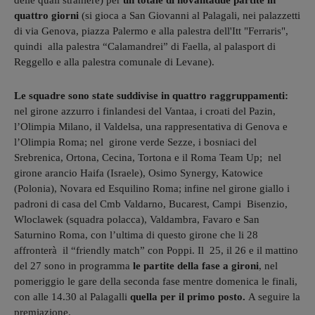
delle quali straniere) per
un totale di novantadue partite in
quattro giorni
(si gioca a San Giovanni al Palagali, nei palazzetti
di via Genova, piazza Palermo e alla palestra dell'Itt "Ferraris",
quindi alla palestra “Calamandrei” di Faella, al palasport di
Reggello e alla palestra comunale di Levane).
Le squadre sono state suddivise in quattro raggruppamenti:
nel girone azzurro i finlandesi del Vantaa, i croati del Pazin,
l’Olimpia Milano, il Valdelsa, una rappresentativa di Genova e
l’Olimpia Roma; nel girone verde Sezze, i bosniaci del
Srebrenica, Ortona, Cecina, Tortona e il Roma Team Up; nel
girone arancio Haifa (Israele), Osimo Synergy, Katowice
(Polonia), Novara ed Esquilino Roma; infine nel girone giallo i
padroni di casa del Cmb Valdarno, Bucarest, Campi Bisenzio,
Wloclawek (squadra polacca), Valdambra, Favaro e San
Saturnino Roma, con l’ultima di questo girone che li 28
affronterà il “friendly match” con Poppi. Il 25, il 26 e il mattino
del 27 sono in programma
le partite della fase a gironi
, nel
pomeriggio le gare della seconda fase mentre domenica le finali,
con alle 14.30 al Palagalli
quella per il primo posto.
A seguire la
premiazione.