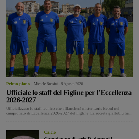
Primo piano
Michele Bossini
-
9 Agosto 2026
Ufficiale lo staff del Figline per l’Eccellenza
2026-2027
Ufficializzato lo staff tecnico che affiancherà mister Loris Beoni nel
campionato di Eccellenza 2026-2027 del Figline. La società gialloblù ha...
Calcio
Campionato di serie D, domani i