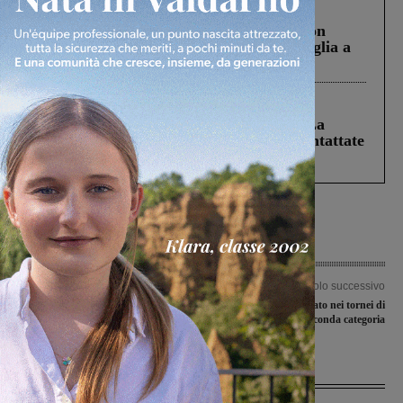
Cronaca
3 Agosto 2026
Scomparso da una struttura di Castiglion
Fiorentino l’uomo che aveva ucciso la figlia a
Levane nel 2020
Cronaca
5 Agosto 2026
Continuano le ricerche di Miah Billal. La
Prefettura: “In caso di avvistamento contattate
il 112”
Articolo precedente
Articolo successivo
“Pietra Sublime”, si apre il primo
Penultima di campionato nei tornei di
simposio internazionale di scultura
Prima e Seconda categoria
Ultime Notizie