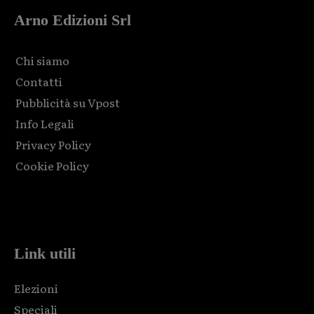
Arno Edizioni Srl
Chi siamo
Contatti
Pubblicità su Vpost
Info Legali
Privacy Policy
Cookie Policy
Html code here! Replace this with any non empty raw html
code and that's it.
Link utili
Elezioni
Speciali