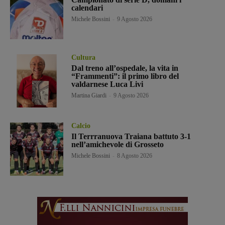
calendari
Michele Bossini
-
9 Agosto 2026
Cultura
Dal treno all’ospedale, la vita in
“Frammenti”: il primo libro del
valdarnese Luca Livi
Martina Giardi
-
9 Agosto 2026
Calcio
Il Terrranuova Traiana battuto 3-1
nell’amichevole di Grosseto
Michele Bossini
-
8 Agosto 2026