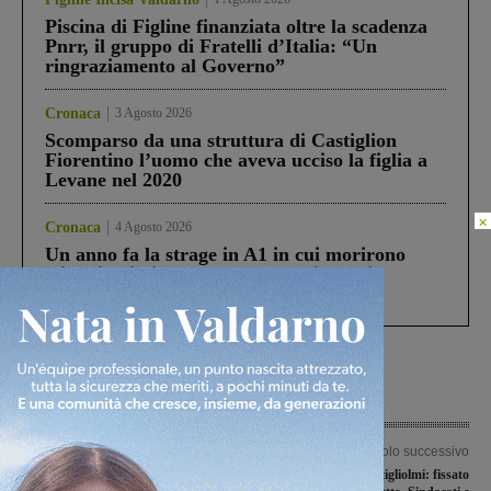
Piscina di Figline finanziata oltre la scadenza
Pnrr, il gruppo di Fratelli d’Italia: “Un
ringraziamento al Governo”
Cronaca
3 Agosto 2026
Scomparso da una struttura di Castiglion
Fiorentino l’uomo che aveva ucciso la figlia a
Levane nel 2020
×
Cronaca
4 Agosto 2026
Un anno fa la strage in A1 in cui morirono
Gianni, Giulia e Franco. Lo schianto, il
processo, lo stop ai sorpassi fra tir....
Articolo precedente
Articolo successivo
Elezioni, “Insieme per Cavriglia”
Vertenza Pratigliolmi: fissato