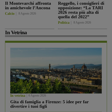
Il Montevarchi affronta
Reggello, i consiglieri di
in amichevole l’Ancona
opposizione: “La TARI
2026 resta più alta di
Calcio
8 Agosto 2026
quella del 2022”
Politica
8 Agosto 2026
In Vetrina
In vetrina
6 Agosto 2026
Gita di famiglia a Firenze: 5 idee per far
divertire i tuoi figli