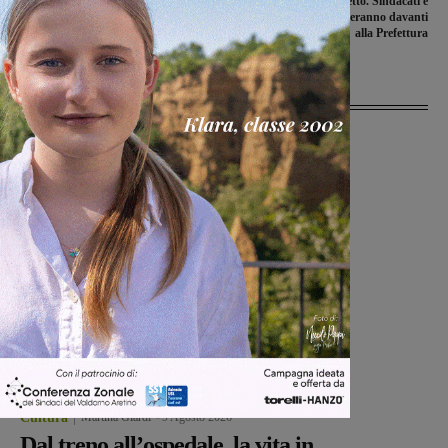
sceglie Leonardo Degl’Innocenti o
l’incontro con il Prefetto. Sindacati e
Sanni
lavoratori manifesteranno davanti
alla Prefettura
Ultime Notizie
Cultura
Martina Giardi
-
9 Agosto 2026
Dal treno all’ospedale, la vita in