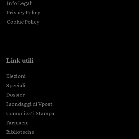
Info Legali
Privacy Policy
Cookie Policy
Html code here! Replace this with any non empty raw html
code and that's it.
Link utili
Elezioni
Speciali
Dossier
I sondaggi di Vpost
Comunicati Stampa
Farmacie
Biblioteche