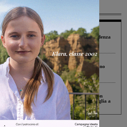
Più lette
Figline Incisa Valdarno
1 Agosto 2026
Piscina di Figline finanziata oltre la scadenza
Pnrr, il gruppo di Fratelli d’Italia: “Un
ringraziamento al Governo”
Cronaca
4 Agosto 2026
Un anno fa la strage in A1 in cui morirono
Gianni, Giulia e Franco. Lo schianto, il
processo, lo stop ai sorpassi fra tir....
Cronaca
3 Agosto 2026
Scomparso da una struttura di Castiglion
Fiorentino l’uomo che aveva ucciso la figlia a
Levane nel 2020