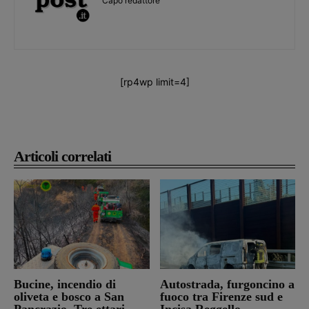
Capo redattore
[rp4wp limit=4]
Articoli correlati
Bucine, incendio di
Autostrada, furgoncino a
oliveta e bosco a San
fuoco tra Firenze sud e
Pancrazio. Tre ettari
Incisa Reggello