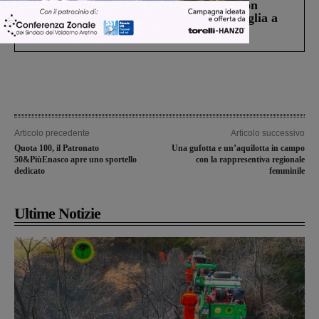
Scomparso da una struttura di Castiglion
Fiorentino l’uomo che aveva ucciso la figlia a
Levane nel 2020
Articolo precedente
Articolo successivo
Quota 100, il Patronato
Una gufotta e un’aquilotta in campo
50&PiùEnasco apre uno sportello
con la rappresentiva regionale
dedicato
femminile
Ultime Notizie