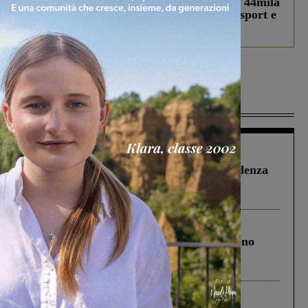
Estra Notizie agosto: Smart Cities, oltre 44mila
studenti coinvolti, torna il bando per lo sport e
debutta il podcast Estrair
Più lette
Figline Incisa Valdarno
1 Agosto 2026
Piscina di Figline finanziata oltre la scadenza
Pnrr, il gruppo di Fratelli d’Italia: “Un
ringraziamento al Governo”
Cronaca
4 Agosto 2026
Un anno fa la strage in A1 in cui morirono
Gianni, Giulia e Franco. Lo schianto, il
processo, lo stop ai sorpassi fra tir....
Cronaca
3 Agosto 2026