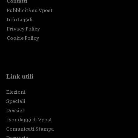
Contatti
Pubblicità su Vpost
Info Legali
Privacy Policy
Cookie Policy
Html code here! Replace this with any non empty raw html
code and that's it.
Link utili
Elezioni
Speciali
Dossier
I sondaggi di Vpost
Comunicati Stampa
Farmacie