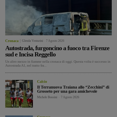
Cronaca
Glenda Venturini
-
7 Agosto 2026
Autostrada, furgoncino a fuoco tra Firenze
sud e Incisa Reggello
Un altro mezzo in fiamme nella cronaca di oggi. Questa volta è successo in
Autostrada A1, nel tratto fra...
Calcio
Il Terranuova Traiana allo “Zecchini” di
Grosseto per una gara amichevole
Michele Bossini
-
7 Agosto 2026