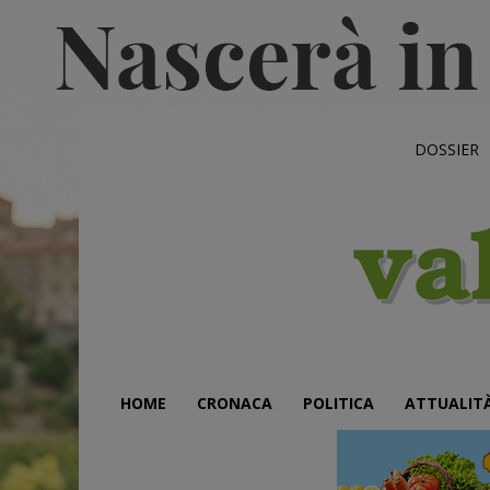
DOSSIER
HOME
CRONACA
POLITICA
ATTUALIT