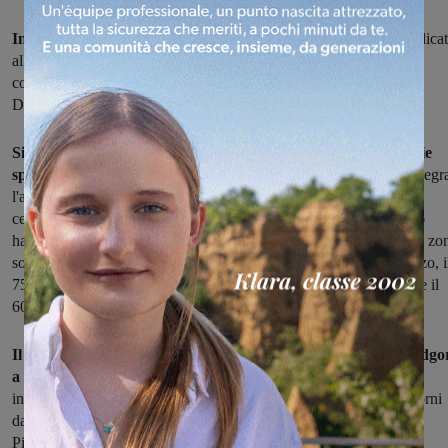
Inizierà il 28 marzo il nuovo corso per smettere di fumare
dedica
alla zona del Valdarno aretino. Le iscrizioni sono ancora aperte, il
corso si svolgerà a Montevarchi ed è promosso dal Servizio
Dipendenze della Asl Toscana sud est.
Si tratta di un programma di disassuefazione, con metodologie
sperimentate ed efficaci,
destinato a gruppi di 15-20 pazienti; integr
l'approccio psicologico con quello medico e mira a favorire la
cessazione dell'uso del tabacco. Sono 184 i fumatori che nel 2016
hanno partecipato ai corsi organizzati dalla Asl in tutte e cinque le zo
sociosanitarie della provincia aretina, e i dati dicono che, ad Arezzo, i
75% dei partecipanti, a fine trattamento, aveva smesso di fumare e il
60% di loro è rimasto non fumatore a distanza di 3 mesi.
Il corso si svolgerà presso il Distretto Sociosanitario di via Podgo
a Montevarchi,
in orario serale dalle 18.00 alle 19.30. Per
informazioni ed iscrizioni al corso, è possibile telefonare tutti i giorni
dal lunedì al sabato allo 055 9106732 e chiedere della dottoressa
Picchioni Francesca.