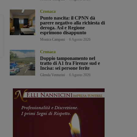
Cronaca
Punto nascita: il CPNN dà
parere negativo alla richiesta di
deroga. Asl e Regione
esprimono disappunto
Monica Campani
-
6 Agosto 2026
Cronaca
Doppio tamponamento nel
tratto di A1 fra Firenze sud e
Incisa: sei persone ferite
Glenda Venturini
-
6 Agosto 2026