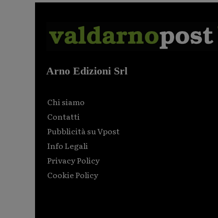
Arno Edizioni Srl
Chi siamo
Contatti
Pubblicità su Vpost
Info Legali
Privacy Policy
Cookie Policy
Html code here! Replace this with any non empty raw
html code and that's it.