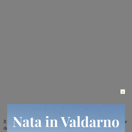
×
Il via dal 28 marzo, il corso è organizzato dal Servizio Dipendenze
della Asl Toscana sud est e si terrà al distretto di Montevarchi