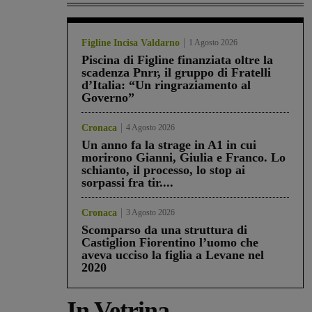
Figline Incisa Valdarno
1 Agosto 2026
Piscina di Figline finanziata oltre la
scadenza Pnrr, il gruppo di Fratelli
d’Italia: “Un ringraziamento al
Governo”
Cronaca
4 Agosto 2026
Un anno fa la strage in A1 in cui
morirono Gianni, Giulia e Franco. Lo
schianto, il processo, lo stop ai
sorpassi fra tir....
Cronaca
3 Agosto 2026
Scomparso da una struttura di
Castiglion Fiorentino l’uomo che
aveva ucciso la figlia a Levane nel
2020
In Vetrina