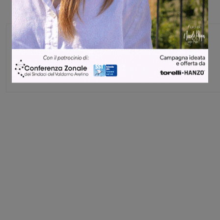
Glenda Venturini
Capo redattore
Share