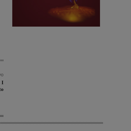
vo
 I
to