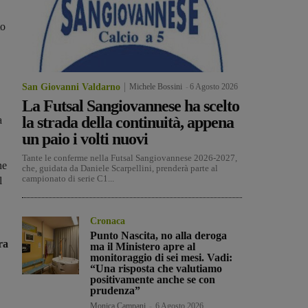
to
San Giovanni Valdarno
Michele Bossini
-
6 Agosto 2026
La Futsal Sangiovannese ha scelto
la strada della continuità, appena
a
un paio i volti nuovi
Tante le conferme nella Futsal Sangiovannese 2026-2027,
ne
che, guidata da Daniele Scarpellini, prenderà parte al
campionato di serie C1...
l
Cronaca
Punto Nascita, no alla deroga
ra
ma il Ministero apre al
monitoraggio di sei mesi. Vadi:
“Una risposta che valutiamo
positivamente anche se con
prudenza”
Monica Campani
-
6 Agosto 2026