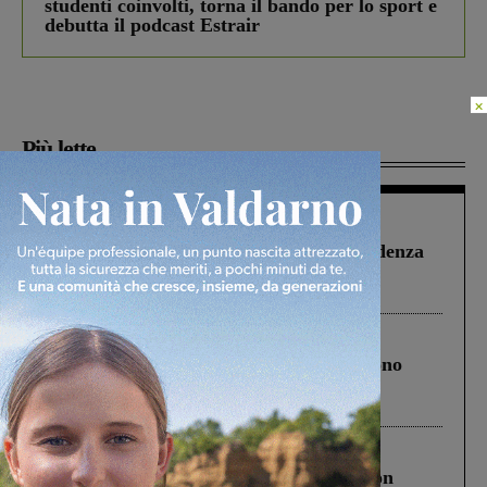
studenti coinvolti, torna il bando per lo sport e
debutta il podcast Estrair
×
Più lette
Figline Incisa Valdarno
1 Agosto 2026
Piscina di Figline finanziata oltre la scadenza
Pnrr, il gruppo di Fratelli d’Italia: “Un
ringraziamento al Governo”
Cronaca
4 Agosto 2026
Un anno fa la strage in A1 in cui morirono
Gianni, Giulia e Franco. Lo schianto, il
processo, lo stop ai sorpassi fra tir....
Cronaca
3 Agosto 2026
Scomparso da una struttura di Castiglion