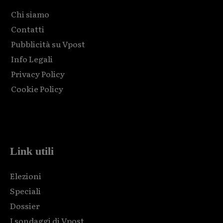
Chi siamo
Contatti
Pubblicità su Vpost
Info Legali
Privacy Policy
Cookie Policy
Html code here! Replace this with any non empty raw html
code and that's it.
Link utili
Elezioni
Speciali
Dossier
I sondaggi di Vpost