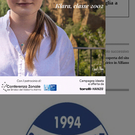
Fiorentino l’uomo che aveva ucciso la figlia a
Levane nel 2020
Articolo precedente
Articolo successivo
Un team valdarnese sviluppa la
Tour guidati alla scoperta del sito
“GoGu App”: il diario dei ricordi ai
archeologico di San Quirico in Alfiano
tempi dello smartphone
Ultime Notizie