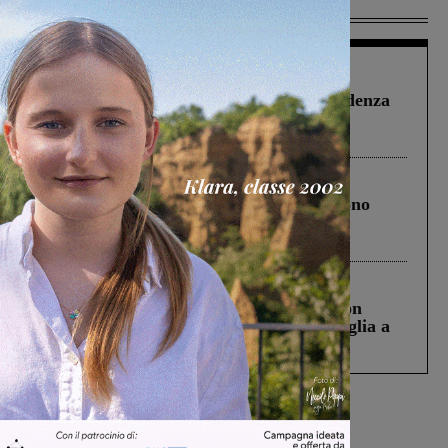
Più lette
Figline Incisa Valdarno
1 Agosto 2026
Piscina di Figline finanziata oltre la scadenza
Pnrr, il gruppo di Fratelli d’Italia: “Un
ringraziamento al Governo”
Cronaca
4 Agosto 2026
Un anno fa la strage in A1 in cui morirono
Gianni, Giulia e Franco. Lo schianto, il
processo, lo stop ai sorpassi fra tir....
Cronaca
3 Agosto 2026
Scomparso da una struttura di Castiglion
Fiorentino l’uomo che aveva ucciso la figlia a
Levane nel 2020