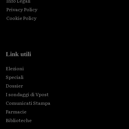
Info Legali
Privacy Policy
Cookie Policy
Html code here! Replace this with any non empty raw html
code and that's it.
Link utili
Elezioni
Speciali
Dossier
I sondaggi di Vpost
Comunicati Stampa
Farmacie
Biblioteche