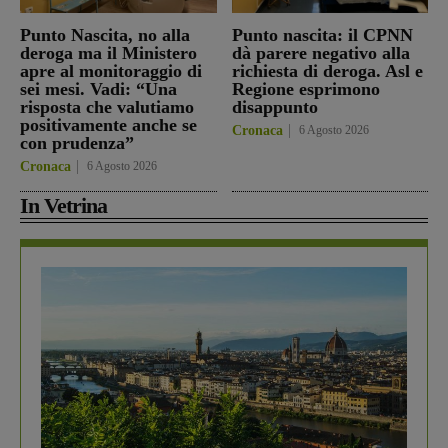
Punto Nascita, no alla
Punto nascita: il CPNN
deroga ma il Ministero
dà parere negativo alla
apre al monitoraggio di
richiesta di deroga. Asl e
sei mesi. Vadi: “Una
Regione esprimono
risposta che valutiamo
disappunto
positivamente anche se
Cronaca
6 Agosto 2026
con prudenza”
Cronaca
6 Agosto 2026
In Vetrina