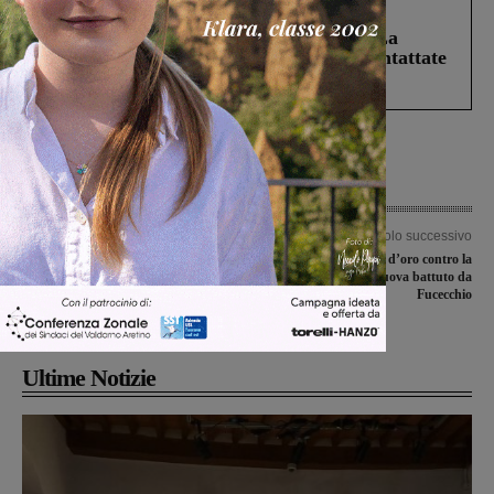
Cronaca
5 Agosto 2026
Continuano le ricerche di Miah Billal. La
Prefettura: “In caso di avvistamento contattate
il 112”
Articolo precedente
Articolo successivo
Lavori conclusi per gli ascensori della
Synergy, due punti d’oro contro la
stazione di Figline, manca solo il
Libertas. Galli Terranuova battuto da
collaudo: confronto con Rfi per la
Fucecchio
gestione
Ultime Notizie