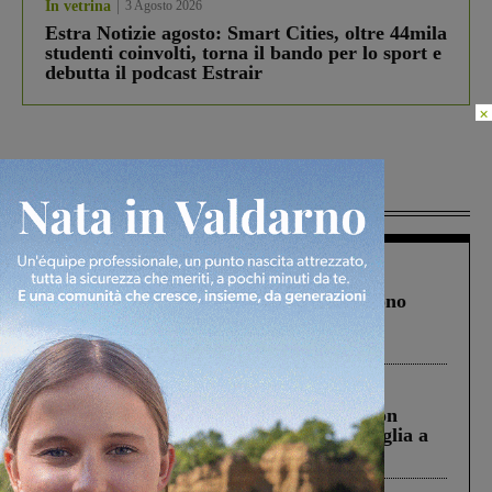
In vetrina
3 Agosto 2026
Estra Notizie agosto: Smart Cities, oltre 44mila
studenti coinvolti, torna il bando per lo sport e
debutta il podcast Estrair
×
Più lette
Cronaca
4 Agosto 2026
Un anno fa la strage in A1 in cui morirono
Gianni, Giulia e Franco. Lo schianto, il
processo, lo stop ai sorpassi fra tir....
Cronaca
3 Agosto 2026
Scomparso da una struttura di Castiglion
Fiorentino l’uomo che aveva ucciso la figlia a
Levane nel 2020