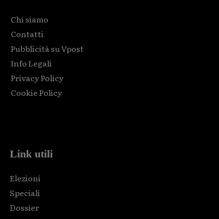
Chi siamo
Contatti
Pubblicità su Vpost
Info Legali
Privacy Policy
Cookie Policy
Html code here! Replace this with any non empty raw html
code and that's it.
Link utili
Elezioni
Speciali
Dossier