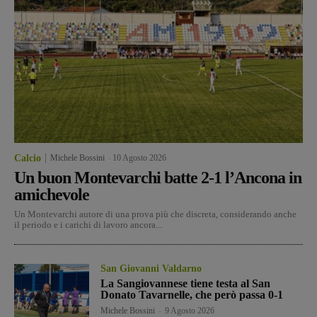
Calcio
Michele Bossini
-
10 Agosto 2026
Un buon Montevarchi batte 2-1 l’Ancona in
amichevole
Un Montevarchi autore di una prova più che discreta, considerando anche
il periodo e i carichi di lavoro ancora...
San Giovanni Valdarno
La Sangiovannese tiene testa al San
Donato Tavarnelle, che però passa 0-1
Michele Bossini
-
9 Agosto 2026