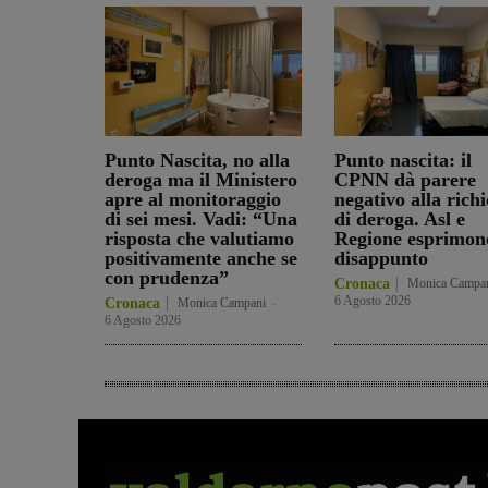
Punto Nascita, no alla
Punto nascita: il
deroga ma il Ministero
CPNN dà parere
apre al monitoraggio
negativo alla richi
di sei mesi. Vadi: “Una
di deroga. Asl e
risposta che valutiamo
Regione esprimon
positivamente anche se
disappunto
con prudenza”
Cronaca
Monica Campa
6 Agosto 2026
Cronaca
Monica Campani
-
6 Agosto 2026