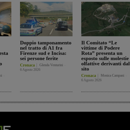
Doppio tamponamento
Il Comitato “Le
nel tratto di A1 fra
vittime di Podere
esta
Firenze sud e Incisa:
Rota” presenta un
sei persone ferite
esposto sulle molestie
o
olfattive derivanti dal
Cronaca
Glenda Venturini
-
sito
6 Agosto 2026
ni
-
Cronaca
Monica Campani
-
6 Agosto 2026