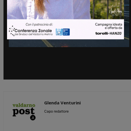
Glenda Venturini
Capo redattore