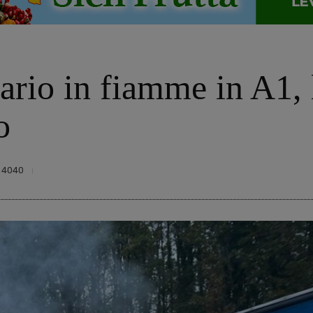
tiario in fiamme in A1,
o
4040