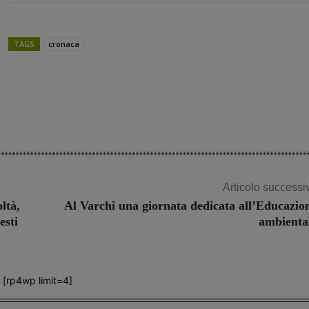
TAGS
cronaca
Share
Articolo successi
ltà,
Al Varchi una giornata dedicata all’Educazio
esti
ambienta
[rp4wp limit=4]