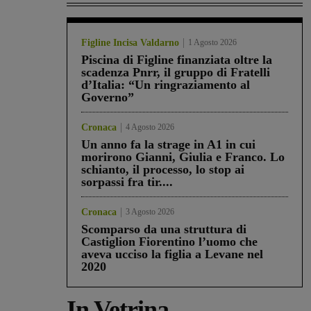
Figline Incisa Valdarno
1 Agosto 2026
Piscina di Figline finanziata oltre la
scadenza Pnrr, il gruppo di Fratelli
d’Italia: “Un ringraziamento al
Governo”
Cronaca
4 Agosto 2026
Un anno fa la strage in A1 in cui
morirono Gianni, Giulia e Franco. Lo
schianto, il processo, lo stop ai
sorpassi fra tir....
Cronaca
3 Agosto 2026
Scomparso da una struttura di
Castiglion Fiorentino l’uomo che
aveva ucciso la figlia a Levane nel
2020
In Vetrina