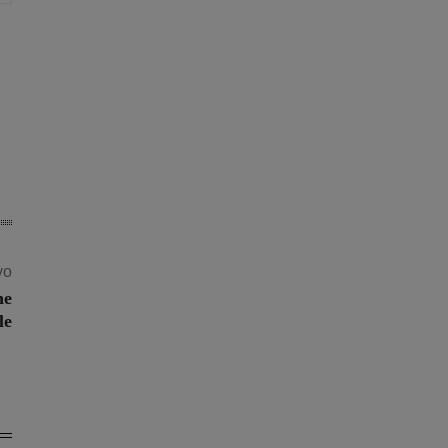
vo
ne
le