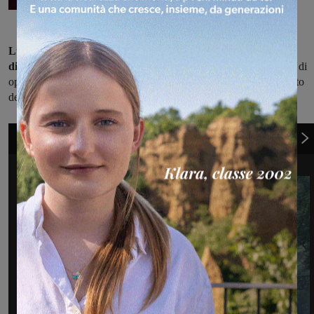
Lunghe code si sono formate nel tratto, fino a 8 chilometri in
direzione di Roma, visto che per consentire ai Vigili del fuoco
di
operare allo spegnimento il traffico è stato prima fermato e poi fatto
defluire su una sola corsia.
1
di 6