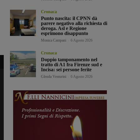
Cronaca
Punto nascita: il CPNN dà
parere negativo alla richiesta di
deroga. Asl e Regione
esprimono disappunto
Monica Campani
-
6 Agosto 2026
Cronaca
Doppio tamponamento nel
tratto di A1 fra Firenze sud e
Incisa: sei persone ferite
Glenda Venturini
-
6 Agosto 2026