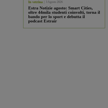
In vetrina
3 Agosto 2026
Estra Notizie agosto: Smart Cities,
oltre 44mila studenti coinvolti, torna il
bando per lo sport e debutta il
podcast Estrair