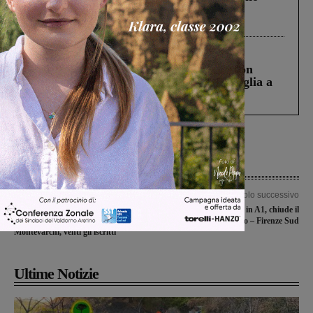
Gianni, Giulia e Franco. Lo schianto, il
processo, lo stop ai sorpassi fra tir....
Cronaca
3 Agosto 2026
Scomparso da una struttura di Castiglion
Fiorentino l’uomo che aveva ucciso la figlia a
Levane nel 2020
Articolo precedente
Articolo successivo
Prende avvio il corso Its
Lavori di asfaltatura in A1, chiude il
“Sustainability Manger 23” a
tratto Incisa Reggello – Firenze Sud
Montevarchi, venti gli iscritti
Ultime Notizie