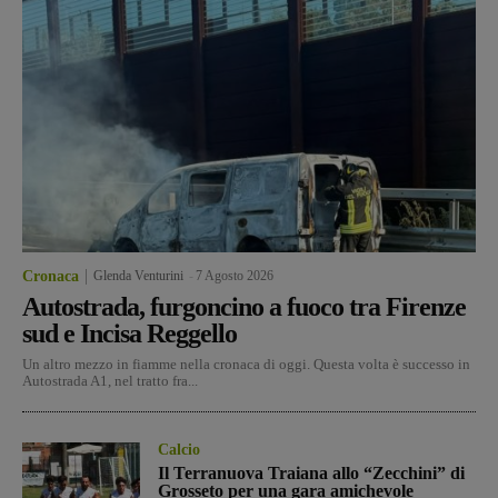
Cronaca
Glenda Venturini
-
7 Agosto 2026
Autostrada, furgoncino a fuoco tra Firenze
sud e Incisa Reggello
Un altro mezzo in fiamme nella cronaca di oggi. Questa volta è successo in
Autostrada A1, nel tratto fra...
Calcio
Il Terranuova Traiana allo “Zecchini” di
Grosseto per una gara amichevole