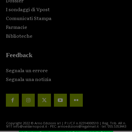
Dossier
I sondaggi di Vpost
Comunicati Stampa
Farmacie
Biblioteche
Feedback
Segnala un errore
Segnala una notizia
Copyright 2022 © Arno Edizioni srl | P.I./C.F n.02314000510 | Reg. Trib. AR n.
9/11 info@valdarnopost.it - PEC: arnoedizioni@legalmail.it - tel. 055.5353443