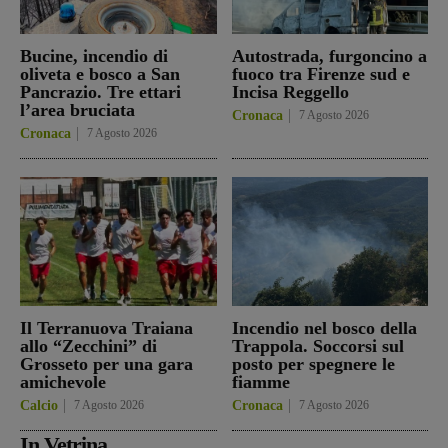
Bucine, incendio di
Autostrada, furgoncino a
oliveta e bosco a San
fuoco tra Firenze sud e
Pancrazio. Tre ettari
Incisa Reggello
l’area bruciata
Cronaca
7 Agosto 2026
Cronaca
7 Agosto 2026
Il Terranuova Traiana
Incendio nel bosco della
allo “Zecchini” di
Trappola. Soccorsi sul
Grosseto per una gara
posto per spegnere le
amichevole
fiamme
Calcio
7 Agosto 2026
Cronaca
7 Agosto 2026
In Vetrina