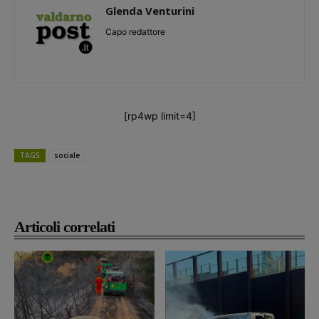
Glenda Venturini
Capo redattore
[rp4wp limit=4]
TAGS
sociale
Articoli correlati