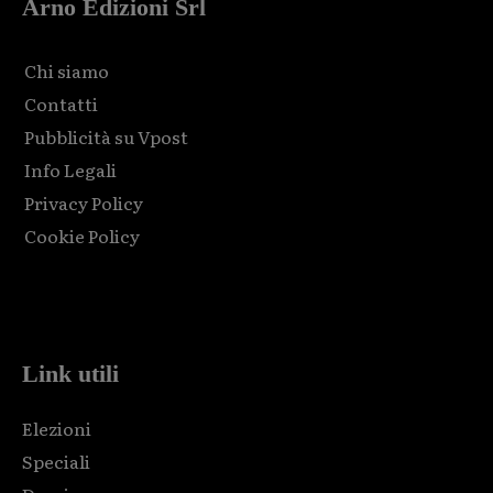
Arno Edizioni Srl
Chi siamo
Contatti
Pubblicità su Vpost
Info Legali
Privacy Policy
Cookie Policy
Html code here! Replace this with any non empty raw html
code and that's it.
Link utili
Elezioni
Speciali