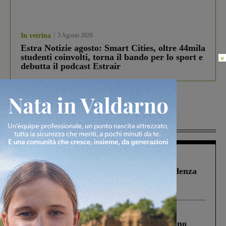
In vetrina
3 Agosto 2026
Estra Notizie agosto: Smart Cities, oltre 44mila
studenti coinvolti, torna il bando per lo sport e
×
debutta il podcast Estrair
Più lette
Figline Incisa Valdarno
1 Agosto 2026
Piscina di Figline finanziata oltre la scadenza
Pnrr, il gruppo di Fratelli d’Italia: “Un
ringraziamento al Governo”
Cronaca
4 Agosto 2026
Un anno fa la strage in A1 in cui morirono