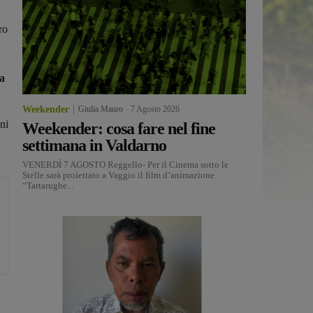
ro
 a
Weekender
Giulia Mauro
-
7 Agosto 2026
ni
Weekender: cosa fare nel fine
settimana in Valdarno
VENERDÌ 7 AGOSTO Reggello- Per il Cinema sotto le
Stelle sarà proiettato a Vaggio il film d’animazione
“Tartarughe...