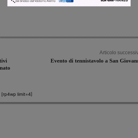
Articolo successi
ivi
Evento di tennistavolo a San Giovan
onato
[rp4wp limit=4]