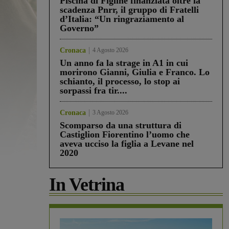
Piscina di Figline finanziata oltre la
scadenza Pnrr, il gruppo di Fratelli
d’Italia: “Un ringraziamento al
Governo”
Cronaca
4 Agosto 2026
Un anno fa la strage in A1 in cui
morirono Gianni, Giulia e Franco. Lo
schianto, il processo, lo stop ai
sorpassi fra tir....
Cronaca
3 Agosto 2026
Scomparso da una struttura di
Castiglion Fiorentino l’uomo che
aveva ucciso la figlia a Levane nel
2020
In Vetrina