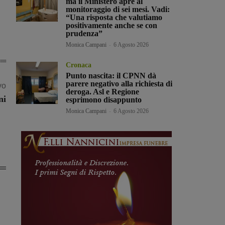
ma il Ministero apre al
monitoraggio di sei mesi. Vadi:
“Una risposta che valutiamo
positivamente anche se con
prudenza”
Monica Campani
-
6 Agosto 2026
Cronaca
Punto nascita: il CPNN dà
parere negativo alla richiesta di
vo
deroga. Asl e Regione
ni
esprimono disappunto
Monica Campani
-
6 Agosto 2026