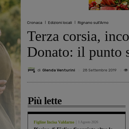
Cronaca
Edizioni locali
Rignano sull'Arno
Terza corsia, inco
Donato: il punto 
di
Glenda Venturini
28 Settembre 2019
Più lette
Figline Incisa Valdarno
1 Agosto 2026