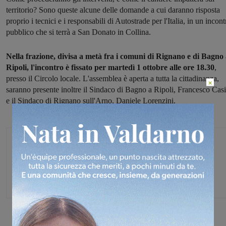
territorio? Sono queste alcune delle domande a cui daranno risposta
proprio i tecnici e i responsabili di Autostrade per l'Italia, in un incont
pubblico che si terrà a San Donato in Collina.
Nella frazione, divisa a metà fra i comuni di Rignano e di Bagno
Ripoli, l'incontro è fissato per martedì 1 ottobre alle ore 18.30
,
presso il Circolo locale. L'assemblea è aperta a tutta la cittadinanza,
×
saranno presente inoltre il Sindaco di Bagno a Ripoli, Francesco Casi
e il Sindaco di Rignano sull'Arno, Daniele Lorenzini.
Glenda Venturini
Capo redattore