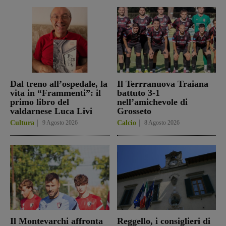
Dal treno all’ospedale, la
Il Terrranuova Traiana
vita in “Frammenti”: il
battuto 3-1
primo libro del
nell’amichevole di
valdarnese Luca Livi
Grosseto
Cultura
9 Agosto 2026
Calcio
8 Agosto 2026
Il Montevarchi affronta
Reggello, i consiglieri di