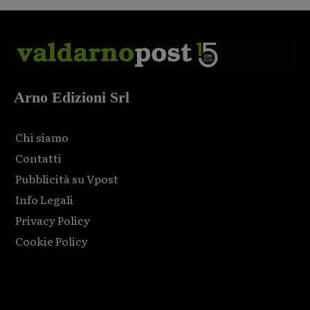
Arno Edizioni Srl
Chi siamo
Contatti
Pubblicità su Vpost
Info Legali
Privacy Policy
Cookie Policy
Html code here! Replace this with any non empty raw html
code and that's it.