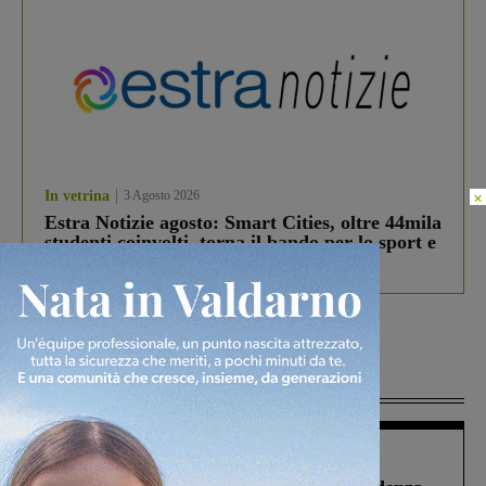
×
In vetrina
3 Agosto 2026
Estra Notizie agosto: Smart Cities, oltre 44mila
studenti coinvolti, torna il bando per lo sport e
debutta il podcast Estrair
Più lette
Figline Incisa Valdarno
1 Agosto 2026