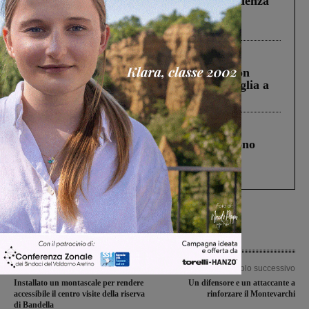
Piscina di Figline finanziata oltre la scadenza
Pnrr, il gruppo di Fratelli d’Italia: “Un
ringraziamento al Governo”
Cronaca
3 Agosto 2026
Scomparso da una struttura di Castiglion
Fiorentino l’uomo che aveva ucciso la figlia a
Levane nel 2020
Cronaca
4 Agosto 2026
Un anno fa la strage in A1 in cui morirono
Gianni, Giulia e Franco. Lo schianto, il
processo, lo stop ai sorpassi fra tir....
Articolo precedente
Articolo successivo
Installato un montascale per rendere
Un difensore e un attaccante a
accessibile il centro visite della riserva
rinforzare il Montevarchi
di Bandella