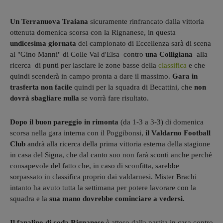
Un Terranuova Traiana
sicuramente rinfrancato dalla vittoria
ottenuta domenica scorsa con la Rignanese, in questa
undicesima giornata
del campionato di Eccellenza sarà di scena
al "Gino Manni" di Colle Val d'Elsa contro
una Colligiana
alla
ricerca di punti per lasciare le zone basse della
classifica
e che
quindi scenderà in campo pronta a dare il massimo.
Gara in
trasferta non facile
quindi per la squadra di Becattini, che
non
dovrà sbagliare nulla
se vorrà fare risultato.
Dopo il buon pareggio in rimonta
(da 1-3 a 3-3) di domenica
scorsa nella gara interna con il Poggibonsi,
il Valdarno Football
Club
andrà alla ricerca della prima vittoria esterna della stagione
in casa del Signa, che dal canto suo non farà sconti anche perché
consapevole del fatto che, in caso di sconfitta, sarebbe
sorpassato in classifica proprio dai valdarnesi. Mister Brachi
intanto ha avuto tutta la settimana per potere lavorare con la
squadra e la
sua mano dovrebbe cominciare a vedersi.
Il fanalino di coda Rignanese
è atteso dalla partita in casa contro