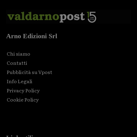
Arno Edizioni Srl
Chi siamo
Contatti
Pubblicità su Vpost
Info Legali
Privacy Policy
Cookie Policy
Html code here! Replace this with any non empty raw html
code and that's it.