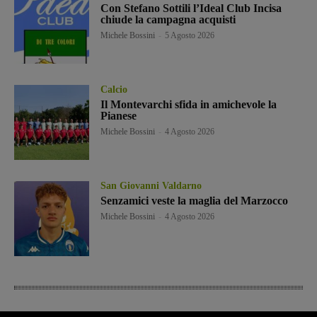
Con Stefano Sottili l’Ideal Club Incisa
chiude la campagna acquisti
Michele Bossini
-
5 Agosto 2026
Calcio
Il Montevarchi sfida in amichevole la
Pianese
Michele Bossini
-
4 Agosto 2026
San Giovanni Valdarno
Senzamici veste la maglia del Marzocco
Michele Bossini
-
4 Agosto 2026