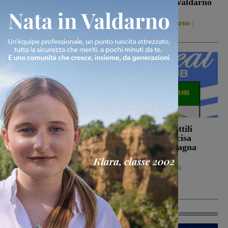
per la Sangiovannese
della Passione Valdarno
Volley
San Giovanni Valdarno
5 Agosto 2026
Figline Incisa Valdarno
5 Agosto 2026
Ennesimo atto di
Con Stefano Sottili
violenza contro gli
l’Ideal Club Incisa
animali: a Montalto
chiude la campagna
gatto colpito da pallini.
acquisti
Enpa: “Atto
Calcio
5 Agosto 2026
ingiustificabile”
Cronaca
5 Agosto 2026
Ultime Calcio