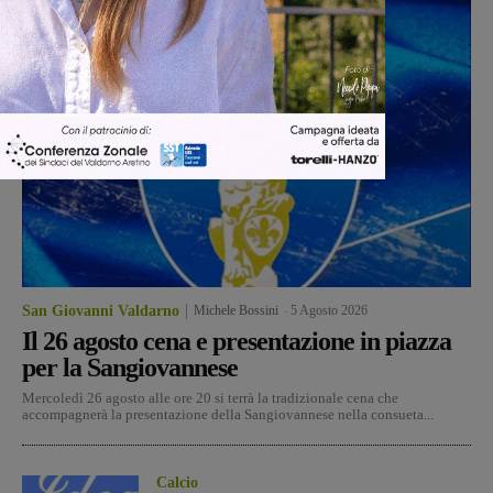
San Giovanni Valdarno
Michele Bossini
-
5 Agosto 2026
Il 26 agosto cena e presentazione in piazza
per la Sangiovannese
Mercoledì 26 agosto alle ore 20 si terrà la tradizionale cena che
accompagnerà la presentazione della Sangiovannese nella consueta...
Calcio