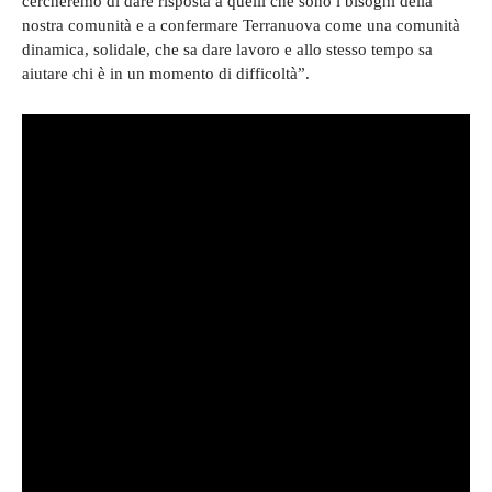
cercheremo di dare risposta a quelli che sono i bisogni della
nostra comunità e a confermare Terranuova come una comunità
dinamica, solidale, che sa dare lavoro e allo stesso tempo sa
aiutare chi è in un momento di difficoltà”.