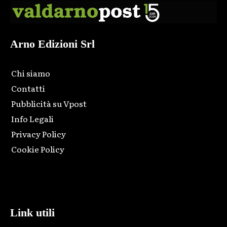
Arno Edizioni Srl
Chi siamo
Contatti
Pubblicità su Vpost
Info Legali
Privacy Policy
Cookie Policy
Html code here! Replace this with any non empty raw html
code and that's it.
Link utili