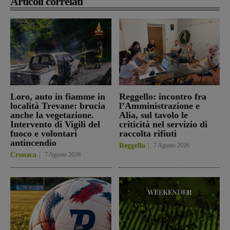
Articoli correlati
Loro, auto in fiamme in
Reggello: incontro fra
località Trevane: brucia
l’Amministrazione e
anche la vegetazione.
Alia, sul tavolo le
Intervento di Vigili del
criticità nel servizio di
fuoco e volontari
raccolta rifiuti
antincendio
Reggello
7 Agosto 2026
Cronaca
7 Agosto 2026