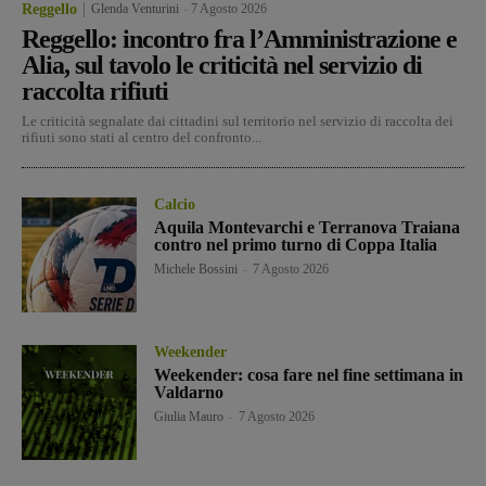
Reggello
Glenda Venturini
-
7 Agosto 2026
Reggello: incontro fra l’Amministrazione e
Alia, sul tavolo le criticità nel servizio di
raccolta rifiuti
Le criticità segnalate dai cittadini sul territorio nel servizio di raccolta dei
rifiuti sono stati al centro del confronto...
Calcio
Aquila Montevarchi e Terranova Traiana
contro nel primo turno di Coppa Italia
Michele Bossini
-
7 Agosto 2026
Weekender
Weekender: cosa fare nel fine settimana in
Valdarno
Giulia Mauro
-
7 Agosto 2026