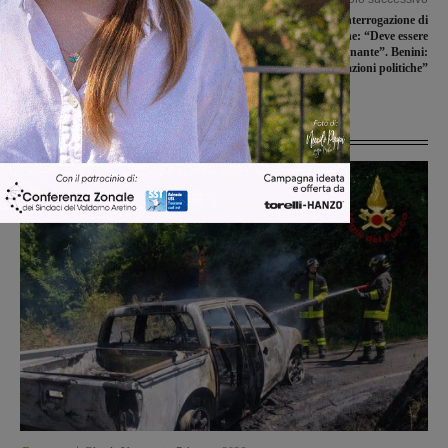
Chiassai porta il modello della Cer
Stazione di Bucine, interrogazione di
Valdarno agli Stati generali della
M5S in Regione: “Deve essere
Green Economy di Rimini
accogliente e funzionante”. Benini:
“Ben vengano nuove azioni politiche”
Ultime Notizie