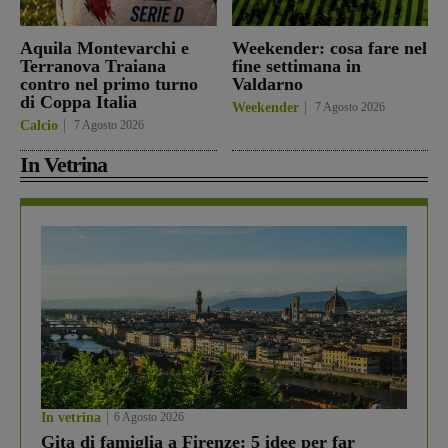
Aquila Montevarchi e
Weekender: cosa fare nel
Terranova Traiana
fine settimana in
contro nel primo turno
Valdarno
di Coppa Italia
Weekender
7 Agosto 2026
Calcio
7 Agosto 2026
In Vetrina
In vetrina
6 Agosto 2026
Gita di famiglia a Firenze: 5 idee per far