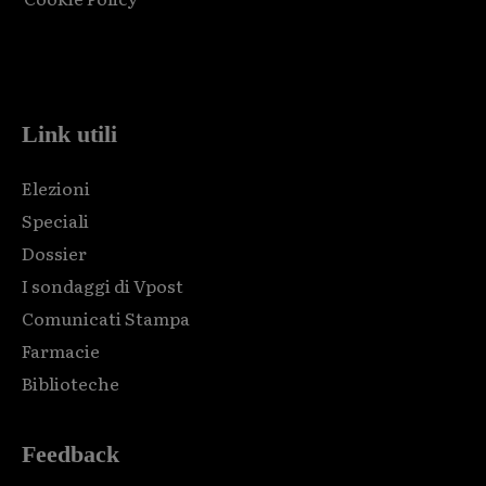
Html code here! Replace this with any non empty raw html
code and that's it.
Link utili
Elezioni
Speciali
Dossier
I sondaggi di Vpost
Comunicati Stampa
Farmacie
Biblioteche
Feedback