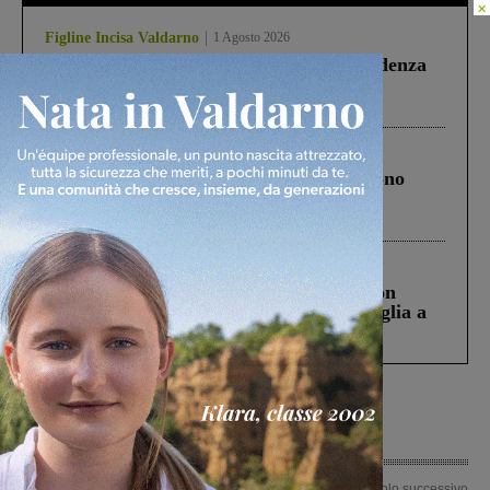
×
Figline Incisa Valdarno
1 Agosto 2026
Piscina di Figline finanziata oltre la scadenza
Pnrr, il gruppo di Fratelli d’Italia: “Un
ringraziamento al Governo”
Cronaca
4 Agosto 2026
Un anno fa la strage in A1 in cui morirono
Gianni, Giulia e Franco. Lo schianto, il
processo, lo stop ai sorpassi fra tir....
Cronaca
3 Agosto 2026
Scomparso da una struttura di Castiglion
Fiorentino l’uomo che aveva ucciso la figlia a
Levane nel 2020
Articolo precedente
Articolo successivo