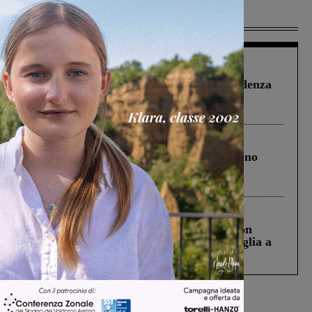
Più lette
Figline Incisa Valdarno
1 Agosto 2026
Piscina di Figline finanziata oltre la scadenza
Pnrr, il gruppo di Fratelli d’Italia: “Un
ringraziamento al Governo”
Cronaca
4 Agosto 2026
Un anno fa la strage in A1 in cui morirono
Gianni, Giulia e Franco. Lo schianto, il
processo, lo stop ai sorpassi fra tir....
Cronaca
3 Agosto 2026
Scomparso da una struttura di Castiglion
Fiorentino l’uomo che aveva ucciso la figlia a
Levane nel 2020