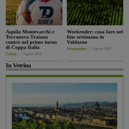
Aquila Montevarchi e
Weekender: cosa fare nel
Terranova Traiana
fine settimana in
contro nel primo turno
Valdarno
di Coppa Italia
Weekender
7 Agosto 2026
Calcio
7 Agosto 2026
In Vetrina