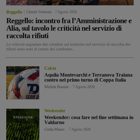
Reggello
Glenda Venturini
-
7 Agosto 2026
Reggello: incontro fra l’Amministrazione e
Alia, sul tavolo le criticità nel servizio di
raccolta rifiuti
Le criticità segnalate dai cittadini sul territorio nel servizio di raccolta dei
rifiuti sono stati al centro del confronto...
Calcio
Aquila Montevarchi e Terranova Traiana
contro nel primo turno di Coppa Italia
Michele Bossini
-
7 Agosto 2026
Weekender
Weekender: cosa fare nel fine settimana in
Valdarno
Giulia Mauro
-
7 Agosto 2026