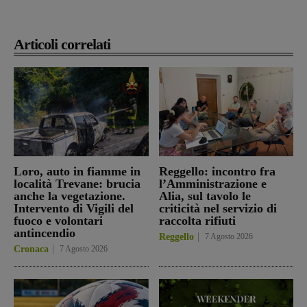
Articoli correlati
Loro, auto in fiamme in
Reggello: incontro fra
località Trevane: brucia
l’Amministrazione e
anche la vegetazione.
Alia, sul tavolo le
Intervento di Vigili del
criticità nel servizio di
fuoco e volontari
raccolta rifiuti
antincendio
Reggello
7 Agosto 2026
Cronaca
7 Agosto 2026