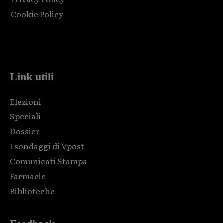
Cookie Policy
Html code here! Replace this with any non empty raw html
code and that's it.
Link utili
Elezioni
Speciali
Dossier
I sondaggi di Vpost
Comunicati Stampa
Farmacie
Biblioteche