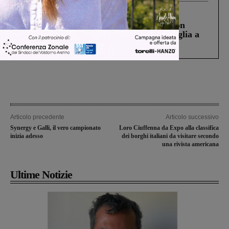
Cronaca
3 Agosto 2026
Scomparso da una struttura di Castiglion
Fiorentino l’uomo che aveva ucciso la figlia a
Levane nel 2020
Articolo precedente
Articolo successivo
Synergy e Galli, il vero campionato
Loro Ciuffenna da Expo alla classifica
inizia adesso
dei borghi italiani da visitare secondo
una rivista americana
Ultime Notizie