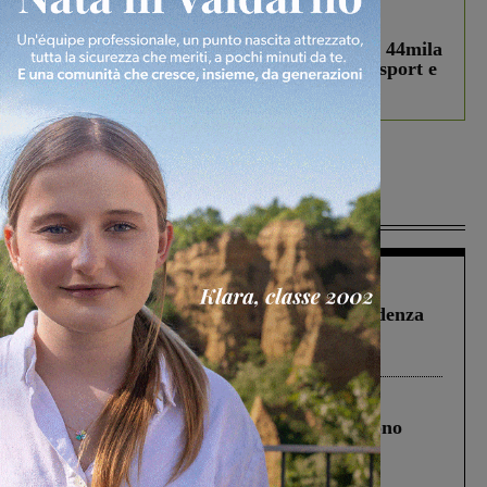
In vetrina
3 Agosto 2026
Estra Notizie agosto: Smart Cities, oltre 44mila
studenti coinvolti, torna il bando per lo sport e
debutta il podcast Estrair
Più lette
Figline Incisa Valdarno
1 Agosto 2026
Piscina di Figline finanziata oltre la scadenza
Pnrr, il gruppo di Fratelli d’Italia: “Un
ringraziamento al Governo”
Cronaca
4 Agosto 2026
Un anno fa la strage in A1 in cui morirono
Gianni, Giulia e Franco. Lo schianto, il
processo, lo stop ai sorpassi fra tir....