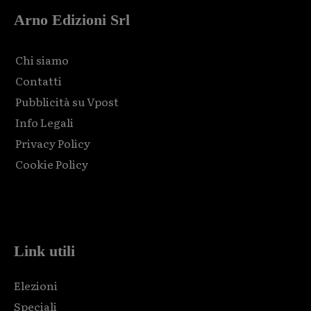
Arno Edizioni Srl
Chi siamo
Contatti
Pubblicità su Vpost
Info Legali
Privacy Policy
Cookie Policy
Html code here! Replace this with any non empty raw html
code and that's it.
Link utili
Elezioni
Speciali