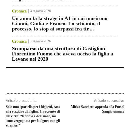
Cronaca
4 Agosto 2026
Un anno fa la strage in A1 in cui morirono
Gianni, Giulia e Franco. Lo schianto, il
processo, lo stop ai sorpassi fra tir....
Cronaca
3 Agosto 2026
Scomparso da una struttura di Castiglion
Fiorentino l’uomo che aveva ucciso la figlia a
Levane nel 2020
Articolo precedente
Articolo successivo
Solo uno sportello per i biglietti, caos
Mirko Sacchetti approda alla Futsal
alla stazione di Figline. Il racconto di
Sangiovannese
chi c’era: “Rabbia e delusione, mi
sono vergognata per la figura con gli
stranieri”