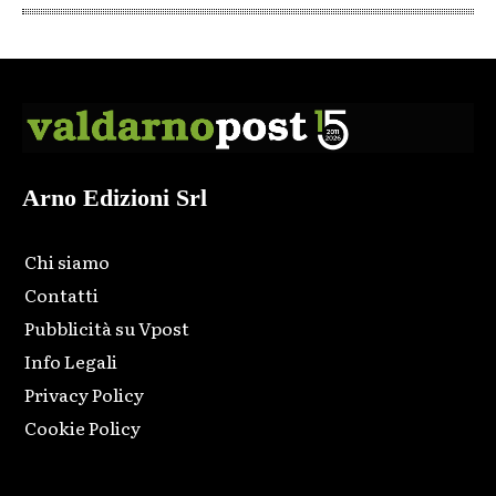
Arno Edizioni Srl
Chi siamo
Contatti
Pubblicità su Vpost
Info Legali
Privacy Policy
Cookie Policy
Html code here! Replace this with any non empty raw html
code and that's it.