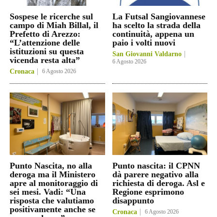
Sospese le ricerche sul
La Futsal Sangiovannese
campo di Miah Billal, il
ha scelto la strada della
Prefetto di Arezzo:
continuità, appena un
“L’attenzione delle
paio i volti nuovi
istituzioni su questa
San Giovanni Valdarno
vicenda resta alta”
6 Agosto 2026
Cronaca
6 Agosto 2026
Punto Nascita, no alla
Punto nascita: il CPNN
deroga ma il Ministero
dà parere negativo alla
apre al monitoraggio di
richiesta di deroga. Asl e
sei mesi. Vadi: “Una
Regione esprimono
risposta che valutiamo
disappunto
positivamente anche se
Cronaca
6 Agosto 2026