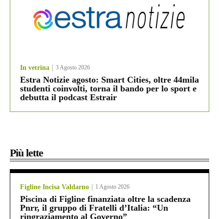
In vetrina
3 Agosto 2026
Estra Notizie agosto: Smart Cities, oltre 44mila
studenti coinvolti, torna il bando per lo sport e
debutta il podcast Estrair
Più lette
Figline Incisa Valdarno
1 Agosto 2026
Piscina di Figline finanziata oltre la scadenza
Pnrr, il gruppo di Fratelli d’Italia: “Un
ringraziamento al Governo”