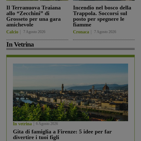
Il Terranuova Traiana
Incendio nel bosco della
allo “Zecchini” di
Trappola. Soccorsi sul
Grosseto per una gara
posto per spegnere le
amichevole
fiamme
Calcio
7 Agosto 2026
Cronaca
7 Agosto 2026
In Vetrina
In vetrina
6 Agosto 2026
Gita di famiglia a Firenze: 5 idee per far
divertire i tuoi figli