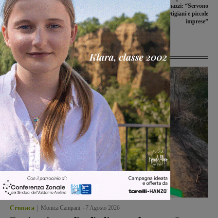
i tre punti, ma gli obiettivi sono
Cna Arezzo Binazzi: “Servono
differenti
incentivi per artigiani e piccole
imprese”
Ultime Notizie
Cronaca
Monica Campani
-
7 Agosto 2026