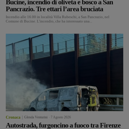
Bucine, incendio di oliveta e bosco a San
Pancrazio. Tre ettari l’area bruciata
Incendio alle 16.00 in località Villa Rubeschi, a San Pancrazio, nel
Comune di Bucine. L'incendio, che ha interessato una...
Cronaca
Glenda Venturini
-
7 Agosto 2026
Autostrada, furgoncino a fuoco tra Firenze