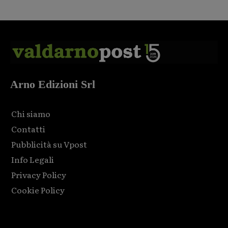
Arno Edizioni Srl
Chi siamo
Contatti
Pubblicità su Vpost
Info Legali
Privacy Policy
Cookie Policy
Html code here! Replace this with any non empty raw html
code and that's it.