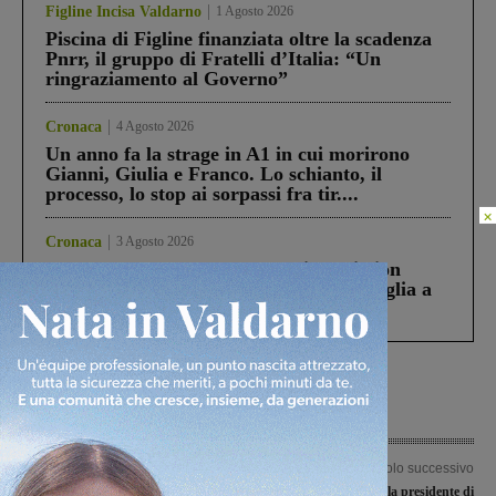
Figline Incisa Valdarno
1 Agosto 2026
Piscina di Figline finanziata oltre la scadenza
Pnrr, il gruppo di Fratelli d’Italia: “Un
ringraziamento al Governo”
Cronaca
4 Agosto 2026
Un anno fa la strage in A1 in cui morirono
Gianni, Giulia e Franco. Lo schianto, il
processo, lo stop ai sorpassi fra tir....
×
Cronaca
3 Agosto 2026
Scomparso da una struttura di Castiglion
Fiorentino l’uomo che aveva ucciso la figlia a
Levane nel 2020
Articolo precedente
Articolo successivo
Valdarnesi di Eccellenza in campo per
Pagamenti elettronici, la presidente di