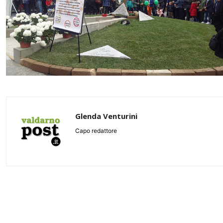
Glenda Venturini
Capo redattore
Share