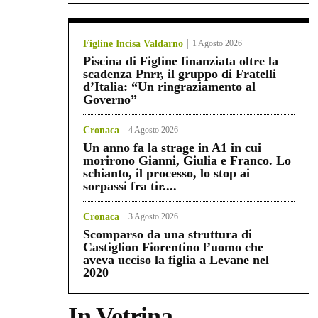
Figline Incisa Valdarno
1 Agosto 2026
Piscina di Figline finanziata oltre la
scadenza Pnrr, il gruppo di Fratelli
d’Italia: “Un ringraziamento al
Governo”
Cronaca
4 Agosto 2026
Un anno fa la strage in A1 in cui
morirono Gianni, Giulia e Franco. Lo
schianto, il processo, lo stop ai
sorpassi fra tir....
Cronaca
3 Agosto 2026
Scomparso da una struttura di
Castiglion Fiorentino l’uomo che
aveva ucciso la figlia a Levane nel
2020
In Vetrina