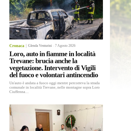
Cronaca
Glenda Venturini
-
7 Agosto 2026
Loro, auto in fiamme in località
Trevane: brucia anche la
vegetazione. Intervento di Vigili
del fuoco e volontari antincendio
Un'auto è andata a fuoco oggi mentre percorreva la strada
comunale in località Trevane, nelle montagne sopra Loro
Ciuffenna....
,