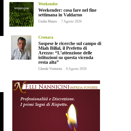
Weekender
Weekender: cosa fare nel fine
settimana in Valdarno
Giulia Mauro
-
7 Agosto 2026
Cronaca
Sospese le ricerche sul campo di
Miah Billal, il Prefetto di
Arezzo: “L’attenzione delle
istituzioni su questa vicenda
resta alta”
Glenda Venturini
-
6 Agosto 2026