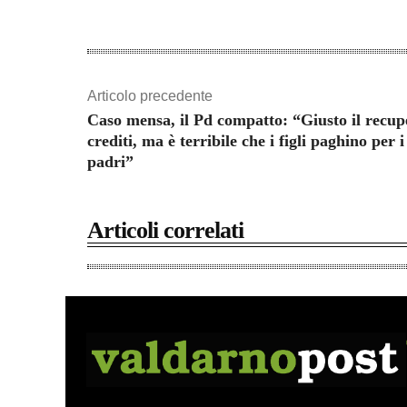
Articolo precedente
Caso mensa, il Pd compatto: “Giusto il recup
crediti, ma è terribile che i figli paghino per i
padri”
Articoli correlati