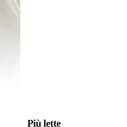
Più lette