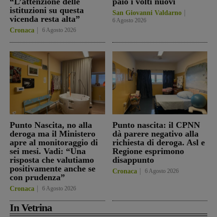
“L’attenzione delle
paio i volti nuovi
istituzioni su questa
San Giovanni Valdarno
vicenda resta alta”
6 Agosto 2026
Cronaca
6 Agosto 2026
Punto Nascita, no alla
Punto nascita: il CPNN
deroga ma il Ministero
dà parere negativo alla
apre al monitoraggio di
richiesta di deroga. Asl e
sei mesi. Vadi: “Una
Regione esprimono
risposta che valutiamo
disappunto
positivamente anche se
Cronaca
6 Agosto 2026
con prudenza”
Cronaca
6 Agosto 2026
In Vetrina