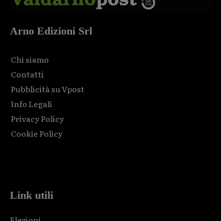
Arno Edizioni Srl
Chi siamo
Contatti
Pubblicità su Vpost
Info Legali
Privacy Policy
Cookie Policy
Html code here! Replace this with any non empty raw html
code and that's it.
Link utili
Elezioni