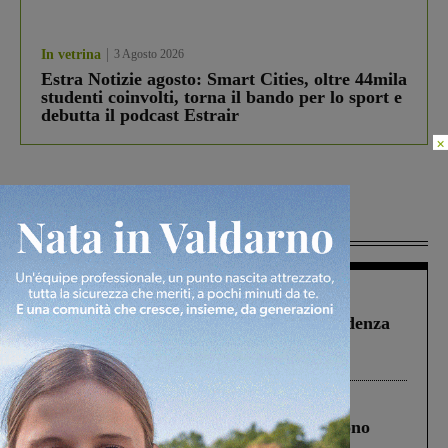
In vetrina
3 Agosto 2026
Estra Notizie agosto: Smart Cities, oltre 44mila
studenti coinvolti, torna il bando per lo sport e
debutta il podcast Estrair
×
Più lette
Figline Incisa Valdarno
1 Agosto 2026
Piscina di Figline finanziata oltre la scadenza
Pnrr, il gruppo di Fratelli d’Italia: “Un
ringraziamento al Governo”
Cronaca
4 Agosto 2026
Un anno fa la strage in A1 in cui morirono
Gianni, Giulia e Franco. Lo schianto, il