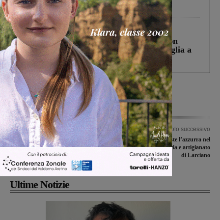
processo, lo stop ai sorpassi fra tir....
Cronaca
3 Agosto 2026
Scomparso da una struttura di Castiglion
Fiorentino l’uomo che aveva ucciso la figlia a
Levane nel 2020
Articolo precedente
Articolo successivo
Quattro ragazze valdarnesi agli
Rinaldo Nocentini veste l’azzurra nel
allenamenti di selezione per il “Trofeo
Gran premio industria e artigianato
Fosco Carloni”
di Larciano
Ultime Notizie