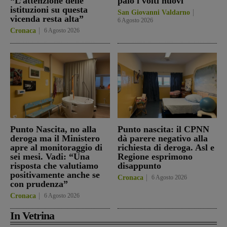
“L’attenzione delle
paio i volti nuovi
istituzioni su questa
San Giovanni Valdarno
vicenda resta alta”
6 Agosto 2026
Cronaca
6 Agosto 2026
Punto Nascita, no alla
Punto nascita: il CPNN
deroga ma il Ministero
dà parere negativo alla
apre al monitoraggio di
richiesta di deroga. Asl e
sei mesi. Vadi: “Una
Regione esprimono
risposta che valutiamo
disappunto
positivamente anche se
Cronaca
6 Agosto 2026
con prudenza”
Cronaca
6 Agosto 2026
In Vetrina