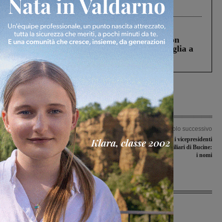
processo, lo stop ai sorpassi fra tir....
Cronaca
3 Agosto 2026
Scomparso da una struttura di Castiglion
Fiorentino l’uomo che aveva ucciso la figlia a
Levane nel 2020
Articolo precedente
Articolo successivo
Venti anni di Nuove Acque, i ragazzi
Eletti i presidenti e i vicepresidenti
delle medie di Bucine partecipano
delle commissioni consiliari di Bucine:
all’iniziativa “Puliamo il mondo”
i nomi
Ultime Notizie