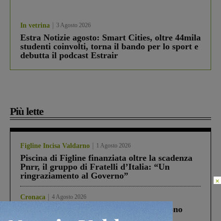
In vetrina
3 Agosto 2026
Estra Notizie agosto: Smart Cities, oltre 44mila
studenti coinvolti, torna il bando per lo sport e
debutta il podcast Estrair
Più lette
Figline Incisa Valdarno
1 Agosto 2026
Piscina di Figline finanziata oltre la scadenza
Pnrr, il gruppo di Fratelli d’Italia: “Un
ringraziamento al Governo”
×
Cronaca
4 Agosto 2026
Un anno fa la strage in A1 in cui morirono
Gianni, Giulia e Franco. Lo schianto, il