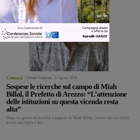
Cronaca
Glenda Venturini
-
6 Agosto 2026
Sospese le ricerche sul campo di Miah
Billal, il Prefetto di Arezzo: “L’attenzione
delle istituzioni su questa vicenda resta
alta”
Dopo tre giorni di ricerche a tappeto di Miah Billal, l'uomo che nel 2020
uccise sua figlia e ferì...