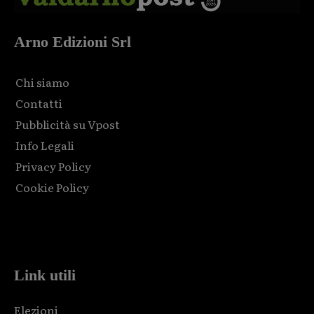
Arno Edizioni Srl
Chi siamo
Contatti
Pubblicità su Vpost
Info Legali
Privacy Policy
Cookie Policy
Html code here! Replace this with any non empty raw html
code and that's it.
Link utili
Elezioni