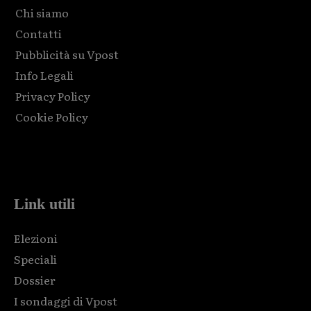
Chi siamo
Contatti
Pubblicità su Vpost
Info Legali
Privacy Policy
Cookie Policy
Html code here! Replace this with any non empty raw html
code and that's it.
Link utili
Elezioni
Speciali
Dossier
I sondaggi di Vpost