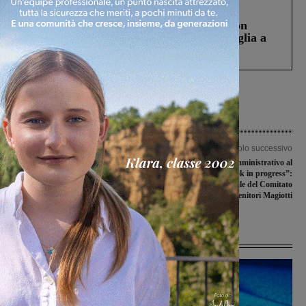
Cronaca
3 Agosto 2026
Scomparso da una struttura di Castiglion
Fiorentino l’uomo che aveva ucciso la figlia a
Levane nel 2020
Articolo precedente
Articolo successivo
Si guasta un Frecciarossa sulla
Dal baratto amministrativo al
Direttissima, treni ad alta velocità
progetto “book in progress”:
dirottati sulla Lenta attraversano le
assemblea annuale del Comitato
stazioni. Ritardi per i regionali
Genitori Magiotti
Ultime Notizie