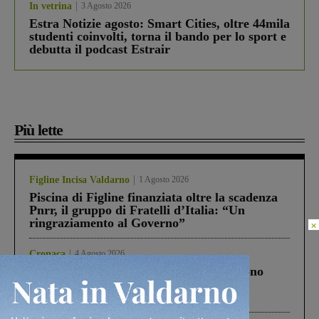
In vetrina
3 Agosto 2026
Estra Notizie agosto: Smart Cities, oltre 44mila
studenti coinvolti, torna il bando per lo sport e
debutta il podcast Estrair
Più lette
Figline Incisa Valdarno
1 Agosto 2026
Piscina di Figline finanziata oltre la scadenza
Pnrr, il gruppo di Fratelli d’Italia: “Un
ringraziamento al Governo”
×
Cronaca
4 Agosto 2026
Un anno fa la strage in A1 in cui morirono
Gianni, Giulia e Franco. Lo schianto, il
processo, lo stop ai sorpassi fra tir....