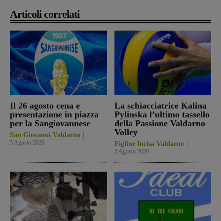
Articoli correlati
Il 26 agosto cena e
La schiacciatrice Kalina
presentazione in piazza
Pylinska l’ultimo tassello
per la Sangiovannese
della Passione Valdarno
Volley
San Giovanni Valdarno
5 Agosto 2026
Figline Incisa Valdarno
5 Agosto 2026