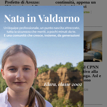
Prefetto di Arezzo:
continuità, appena un
“L’attenzione delle
paio i volti nuovi
istituzioni su questa
San Giovanni Valdarno
vicenda resta alta”
6 Agosto 2026
Cronaca
6 Agosto 2026
Punto Nascita, no alla
Punto nascita: il CPNN
deroga ma il Ministero
dà parere negativo alla
apre al monitoraggio di
richiesta di deroga. Asl e
sei mesi. Vadi: “Una
Regione esprimono
risposta che valutiamo
disappunto
positivamente anche se
Cronaca
6 Agosto 2026
con prudenza”
Cronaca
6 Agosto 2026