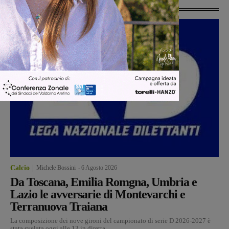
Ultime Calcio
Calcio
Michele Bossini
-
6 Agosto 2026
Da Toscana, Emilia Romgna, Umbria e
Lazio le avversarie di Montevarchi e
Terranuova Traiana
La composizione dei nove gironi del campionato di serie D 2026-2027 è
stata svelata oggi alle 13 in diretta...