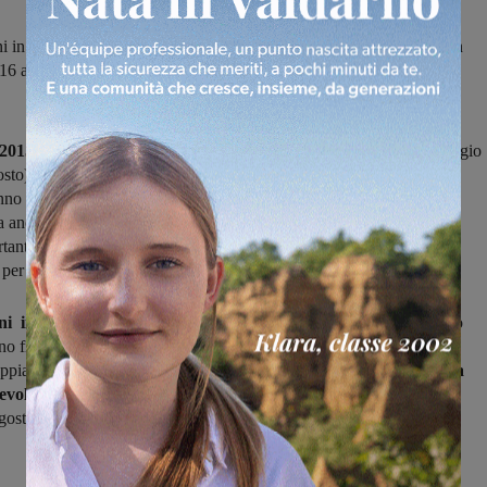
 in programma un solo allenamento, da sabato 8 doppia seduta con
 16 agosto. Rosa rivoluzionata e nuovo allenatore per il sodalizio
2015-2016 per il Figline
ha preso ufficialmente il via oggi pomeriggio
sto), con i giocatori che si sono radunati e,
agli ordini di mister
nno sostenuto il primo allenamento.
Tanti i volti nuovi,
non solo
ma anche i giocatori viste le poche conferme e queste prime sedute
tanti anche per la creazione del gruppo e della giusta amalgama,
per rendere al massimo in campo.
ni in programma un solo allenamento nel pomeriggio
con molto
no fisico, senza però disdegnare quello con la palla, da sabato 8 a
ppia seduta, quindi nel pomeriggio di
venerdì 14 in programma la
evole
(al "Del Buffa" arriva lo Scadicci), poi due giorni di riposo e
agosto, con allenamento tutti i giorni.