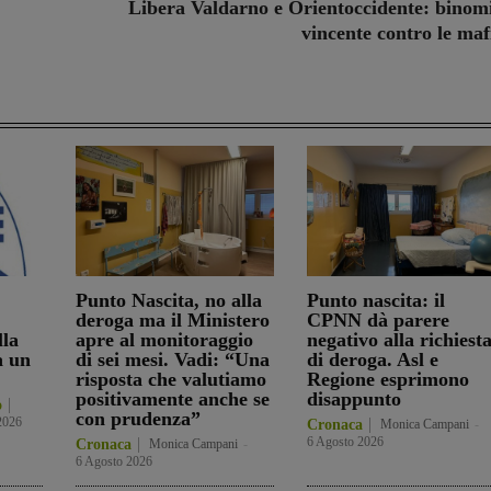
Libera Valdarno e Orientoccidente: binom
vincente contro le maf
Punto Nascita, no alla
Punto nascita: il
deroga ma il Ministero
CPNN dà parere
lla
apre al monitoraggio
negativo alla richiest
a un
di sei mesi. Vadi: “Una
di deroga. Asl e
risposta che valutiamo
Regione esprimono
positivamente anche se
disappunto
o
con prudenza”
2026
Cronaca
Monica Campani
-
6 Agosto 2026
Cronaca
Monica Campani
-
6 Agosto 2026