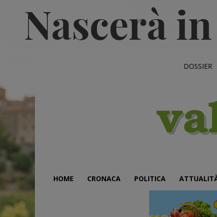
DOSSIER
HOME
CRONACA
POLITICA
ATTUALIT