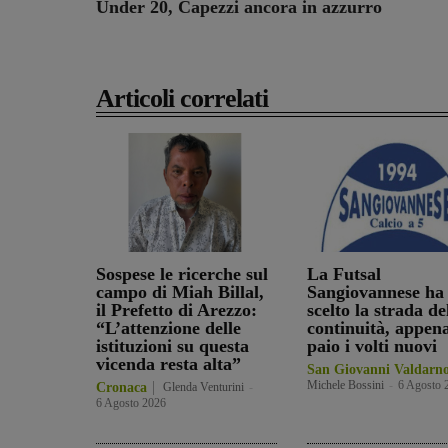
Under 20, Capezzi ancora in azzurro
Articoli correlati
Sospese le ricerche sul
La Futsal
campo di Miah Billal,
Sangiovannese ha
il Prefetto di Arezzo:
scelto la strada de
“L’attenzione delle
continuità, appen
istituzioni su questa
paio i volti nuovi
vicenda resta alta”
San Giovanni Valdarn
Michele Bossini
-
6 Agosto 
Cronaca
Glenda Venturini
-
6 Agosto 2026