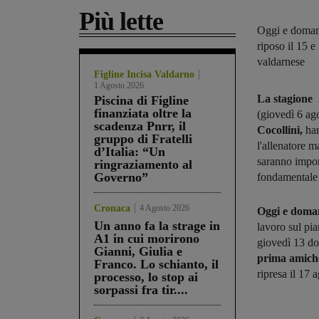
Più lette
Oggi e domani
riposo il 15 e
valdarnese
Figline Incisa Valdarno
1 Agosto 2026
La stagione 
Piscina di Figline
finanziata oltre la
(giovedì 6 ago
scadenza Pnrr, il
Cocollini,
ha
gruppo di Fratelli
l'allenatore 
d’Italia: “Un
saranno impor
ringraziamento al
Governo”
fondamentale 
Cronaca
4 Agosto 2026
Oggi e doma
Un anno fa la strage in
lavoro sul pia
A1 in cui morirono
giovedì 13 do
Gianni, Giulia e
prima amich
Franco. Lo schianto, il
ripresa il 17 
processo, lo stop ai
sorpassi fra tir....