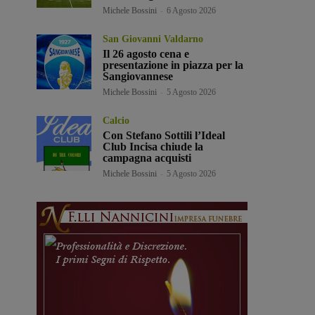
Michele Bossini
-
6 Agosto 2026
San Giovanni Valdarno
Il 26 agosto cena e
presentazione in piazza per la
Sangiovannese
Michele Bossini
-
5 Agosto 2026
Calcio
Con Stefano Sottili l’Ideal
Club Incisa chiude la
campagna acquisti
Michele Bossini
-
5 Agosto 2026