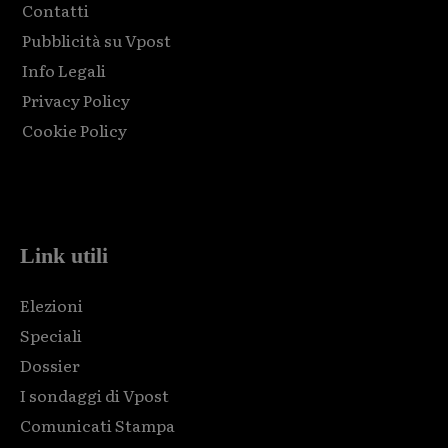
Contatti
Pubblicità su Vpost
Info Legali
Privacy Policy
Cookie Policy
Html code here! Replace this with any non empty raw html
code and that's it.
Link utili
Elezioni
Speciali
Dossier
I sondaggi di Vpost
Comunicati Stampa