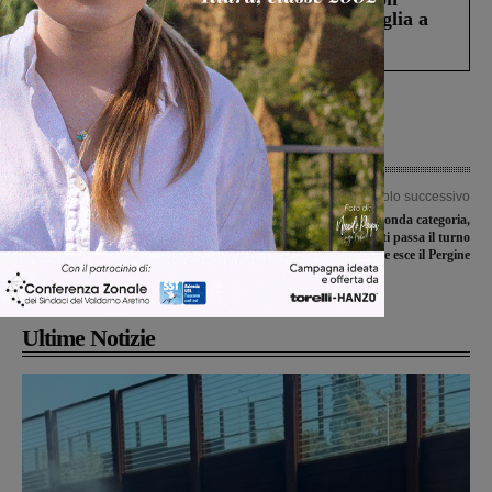
Fiorentino l’uomo che aveva ucciso la figlia a
Levane nel 2020
Articolo precedente
Articolo successivo
Turismo, la Confcommercio fa appello
Coppa Toscana di Seconda categoria,
ai sindaci: “Costituite l’Ambito
anche il Badia a Roti passa il turno
Valdarno, non perdiamo questa
mentre esce il Pergine
occasione”
Ultime Notizie