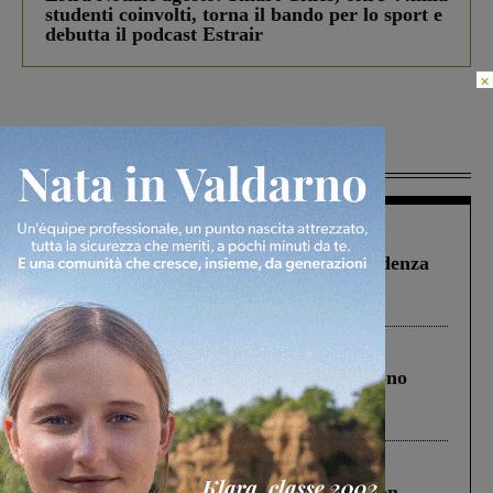
studenti coinvolti, torna il bando per lo sport e
debutta il podcast Estrair
×
Più lette
Figline Incisa Valdarno
1 Agosto 2026
Piscina di Figline finanziata oltre la scadenza
Pnrr, il gruppo di Fratelli d’Italia: “Un
ringraziamento al Governo”
Cronaca
4 Agosto 2026
Un anno fa la strage in A1 in cui morirono
Gianni, Giulia e Franco. Lo schianto, il
processo, lo stop ai sorpassi fra tir....
Cronaca
3 Agosto 2026
Scomparso da una struttura di Castiglion