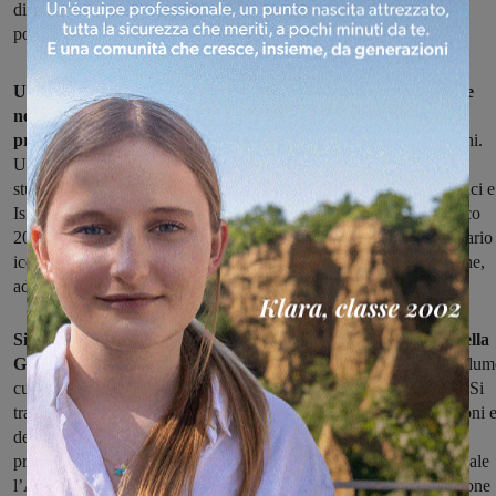
di Montevarchi insieme alla cooperativa ItineraCerta. Sabato
pomeriggio la presentazione alla Ginestra
Un percorso a ritroso fra i montevarchini "illustri", quelli che
nella storia si sono distinti nelle arti, nello sport, nella loro
professione
, portando in giro per il mondo il nome di Montevarchi.
Una ricostruzione portata avanti da altri montevarchini, i giovani
studenti delle classi quarte delle scuole primarie Leonardo Da Vinci e
Isidoro del Lungo che, in un percorso durato tutto l’anno scolastico
2015-2016, hanno lavorato alla selezione del materiale documentario
iconografico e alla stesura di testi brevi e di semplice comprensione,
adatti ad un pubblico della fascia d’età 10-14 anni.
Si terrà sabato 22 ottobre alle ore 16 presso la sala Filanda della
Ginestra la presentazione del risultato di questo lavoro,
un volum
curato da ItineraCerta dal titolo “Guida ai montevarchini illustri”. Si
tratta di una guida scritta dai ragazzi e per i ragazzi, con illustrazioni 
descrizioni dei montevarchini più famosi. L’idea era nata su una
proposta dell’ultimo Consiglio della Biblioteca Comunale, alla quale
l’Amministrazione aveva dato seguito promuovendo la realizzazione