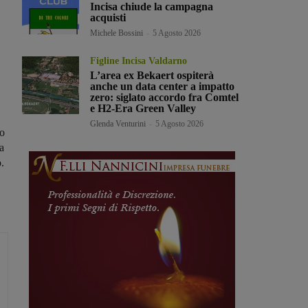
Incisa chiude la campagna
acquisti
Michele Bossini
-
5 Agosto 2026
Figline Incisa Valdarno
L’area ex Bekaert ospiterà
anche un data center a impatto
zero: siglato accordo fra Comtel
e H2-Era Green Valley
Glenda Venturini
-
5 Agosto 2026
no
ma
o.