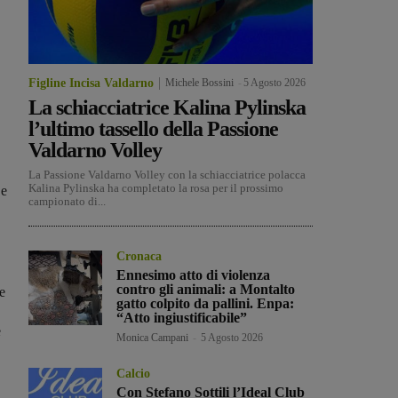
Figline Incisa Valdarno
Michele Bossini
-
5 Agosto 2026
La schiacciatrice Kalina Pylinska
l’ultimo tassello della Passione
Valdarno Volley
La Passione Valdarno Volley con la schiacciatrice polacca
Kalina Pylinska ha completato la rosa per il prossimo
 e
campionato di...
Cronaca
Ennesimo atto di violenza
contro gli animali: a Montalto
e
gatto colpito da pallini. Enpa:
“Atto ingiustificabile”
e
Monica Campani
-
5 Agosto 2026
Calcio
Con Stefano Sottili l’Ideal Club