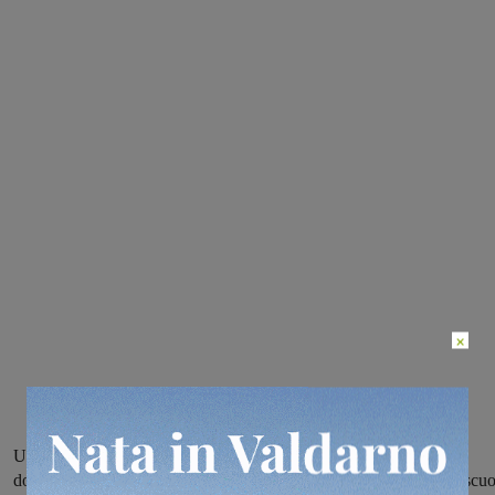
×
Una vera e propria “Guida ai montevarchini illustri”, con tanto di
documentazioni e illustrazioni: è stata realizzata dai ragazzi delle scu