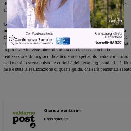
del progetto, rivolgendolo alla scuola primaria e affidandone la cura
alla cooperativa culturale ItineraCerta.
Gli alunni, insieme agli operatori della cooperativa e alle
insegnanti, hanno letto libri, visitato musei e passeggiato per la
città
alla ricerca di ogni ricordo legato agli illustri personaggi, e alla
scoperta di ciò che hanno lasciato in eredità. Il percorso si è articolato
in più fasi e ha visto oltre all’attività con le classi, anche la
realizzazione di un gioco didattico e uno spettacolo teatrale in cui so
stati messi in scena episodi e curiosità dei personaggi studiati. L’ulti
fase è stata la realizzazione di questa guida, che sarà presentata sabat
Glenda Venturini
Capo redattore