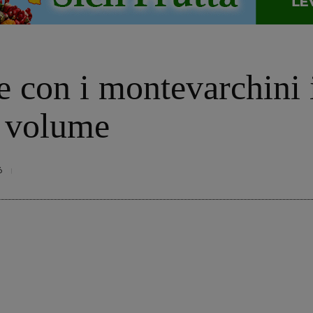
e con i montevarchini i
l volume
6