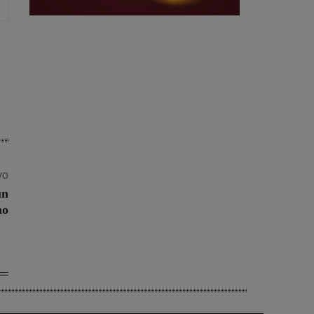
vo
un
mo