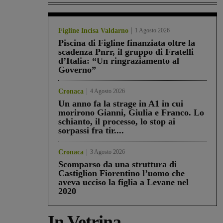
Figline Incisa Valdarno
1 Agosto 2026
Piscina di Figline finanziata oltre la
scadenza Pnrr, il gruppo di Fratelli
d’Italia: “Un ringraziamento al
Governo”
Cronaca
4 Agosto 2026
Un anno fa la strage in A1 in cui
morirono Gianni, Giulia e Franco. Lo
schianto, il processo, lo stop ai
sorpassi fra tir....
Cronaca
3 Agosto 2026
Scomparso da una struttura di
Castiglion Fiorentino l’uomo che
aveva ucciso la figlia a Levane nel
2020
In Vetrina