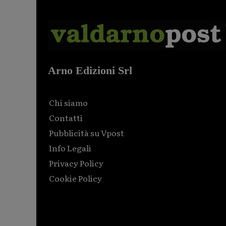
Arno Edizioni Srl
Chi siamo
Contatti
Pubblicità su Vpost
Info Legali
Privacy Policy
Cookie Policy
Html code here! Replace this with any non empty raw
html code and that's it.