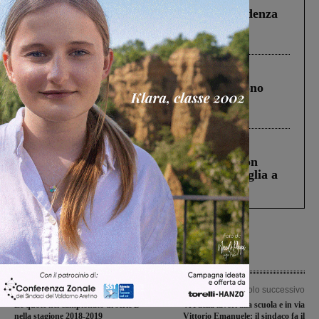
Piscina di Figline finanziata oltre la scadenza
Pnrr, il gruppo di Fratelli d’Italia: “Un
ringraziamento al Governo”
Cronaca
4 Agosto 2026
Un anno fa la strage in A1 in cui morirono
Gianni, Giulia e Franco. Lo schianto, il
processo, lo stop ai sorpassi fra tir....
Cronaca
3 Agosto 2026
Scomparso da una struttura di Castiglion
Fiorentino l’uomo che aveva ucciso la figlia a
Levane nel 2020
Articolo precedente
Articolo successivo
Le quote nel campionato di serie D
A Faella lavori alla scuola e in via
nella stagione 2018-2019
Vittorio Emanuele: il sindaco fa il