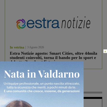
In vetrina
3 Agosto 2026
×
Estra Notizie agosto: Smart Cities, oltre 44mila
studenti coinvolti, torna il bando per lo sport e
debutta il podcast Estrair
Più lette
Figline Incisa Valdarno
1 Agosto 2026