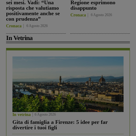
sei mesi. Vadi: “Una
Regione esprimono
risposta che valutiamo
disappunto
positivamente anche se
Cronaca
6 Agosto 2026
con prudenza”
Cronaca
6 Agosto 2026
In Vetrina
In vetrina
6 Agosto 2026
Gita di famiglia a Firenze: 5 idee per far
divertire i tuoi figli