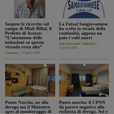
Sospese le ricerche sul
La Futsal Sangiovannese
campo di Miah Billal, il
ha scelto la strada della
Prefetto di Arezzo:
continuità, appena un
“L’attenzione delle
paio i volti nuovi
istituzioni su questa
San Giovanni Valdarno
vicenda resta alta”
6 Agosto 2026
Cronaca
6 Agosto 2026
Punto Nascita, no alla
Punto nascita: il CPNN
deroga ma il Ministero
dà parere negativo alla
apre al monitoraggio di
richiesta di deroga. Asl e