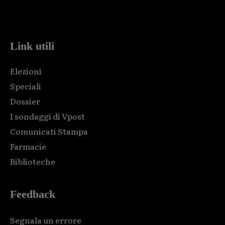
Html code here! Replace this with any non empty raw html
code and that's it.
Link utili
Elezioni
Speciali
Dossier
I sondaggi di Vpost
Comunicati Stampa
Farmacie
Biblioteche
Feedback
Segnala un errore