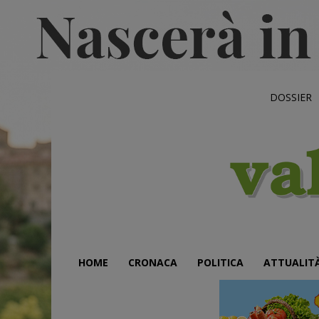
DOSSIER
HOME
CRONACA
POLITICA
ATTUALIT