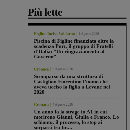
Più lette
Figline Incisa Valdarno
1 Agosto 2026
Piscina di Figline finanziata oltre la
scadenza Pnrr, il gruppo di Fratelli
d’Italia: “Un ringraziamento al
Governo”
Cronaca
3 Agosto 2026
Scomparso da una struttura di
Castiglion Fiorentino l’uomo che
aveva ucciso la figlia a Levane nel
2020
Cronaca
4 Agosto 2026
Un anno fa la strage in A1 in cui
morirono Gianni, Giulia e Franco. Lo
schianto, il processo, lo stop ai
sorpassi fra tir....