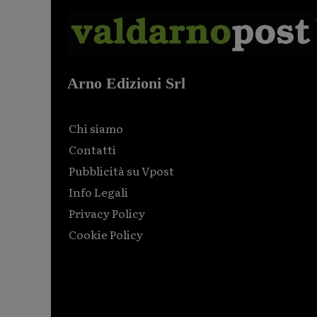
Arno Edizioni Srl
Chi siamo
Contatti
Pubblicità su Vpost
Info Legali
Privacy Policy
Cookie Policy
Html code here! Replace this with any non empty raw
html code and that's it.