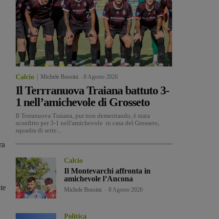
Calcio
Michele Bossini
-
8 Agosto 2026
Il Terrranuova Traiana battuto 3-
1 nell’amichevole di Grosseto
Il Terranuova Traiana, pur non demeritando, è stata
sconfitto per 3-1 nell'amichevole in casa del Grosseto,
squadra di serie...
ra
Calcio
Il Montevarchi affronta in
amichevole l’Ancona
ate
Michele Bossini
-
8 Agosto 2026
Politica