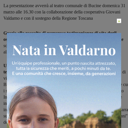
La presentazione avverrà al teatro comunale di Bucine domenica 31
marzo alle 16.30 con la collaborazione della cooperativa Giovani
Valdarno e con il sostegno della Regione Toscana
×
Grazie alla raccolta di numerose testimonianze di vita degli
ospiti della residenza sanitaria assistita Fabbri Bicoli di Bucine
sono nate due opere narranti la quotidianietà e i momenti trascorsi
all'interno della struttura.
Un libro e un dvd saranno oggetto di presentazione presso il
teatro di Bucine domenica 31 marzo
: il primo, intitolato "Storie di
vita" è stato realizzato grazie alla pubblicazione della RSA Fabbri
Bicoli in collaborazione con la cooperativa Giovani Valdarno, che cu
i servizi assistenziali presso la RSA; il secondo, dal titolo "Progetto
Incontro" è stato diretto e montato da V. Morricone con musiche e
interviste di Giorgio Albiani. Occasione, anche per conoscere e
incontrare, oltre agli autori delle opere, i protagonisti delle storie narr
su pagine e schermo, così da trascorrere un pomeriggio con i "nonni"
della RSA.