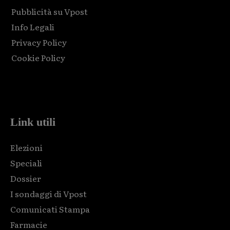
Pubblicità su Vpost
Info Legali
Privacy Policy
Cookie Policy
Html code here! Replace this with any non empty raw html
code and that's it.
Link utili
Elezioni
Speciali
Dossier
I sondaggi di Vpost
Comunicati Stampa
Farmacie