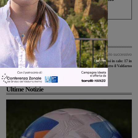
Gianni, Giulia e Franco. Lo schianto, il
processo, lo stop ai sorpassi fra tir....
Articolo precedente
Articolo successivo
Campionato juniores nazionali, non si
Covid-19, nuovi casi in calo: 17 in
tornerà in campo prima del 9 gennaio
tutto il Valdarno
2020
Ultime Notizie