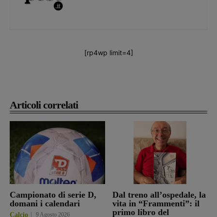
[rp4wp limit=4]
Articoli correlati
Campionato di serie D,
Dal treno all’ospedale, la
domani i calendari
vita in “Frammenti”: il
primo libro del
Calcio
9 Agosto 2026