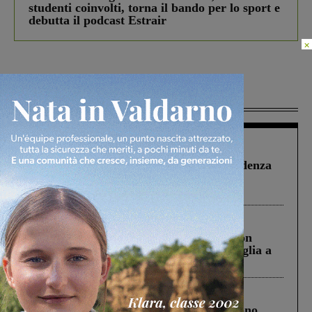
studenti coinvolti, torna il bando per lo sport e
debutta il podcast Estrair
×
Più lette
Figline Incisa Valdarno
1 Agosto 2026
Piscina di Figline finanziata oltre la scadenza
Pnrr, il gruppo di Fratelli d’Italia: “Un
ringraziamento al Governo”
Cronaca
3 Agosto 2026
Scomparso da una struttura di Castiglion
Fiorentino l’uomo che aveva ucciso la figlia a
Levane nel 2020
Cronaca
4 Agosto 2026
Un anno fa la strage in A1 in cui morirono