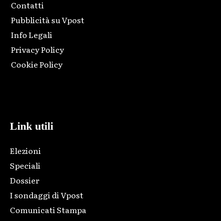
Contatti
Pubblicità su Vpost
Info Legali
Privacy Policy
Cookie Policy
Html code here! Replace this with any non empty raw html
code and that's it.
Link utili
Elezioni
Speciali
Dossier
I sondaggi di Vpost
Comunicati Stampa