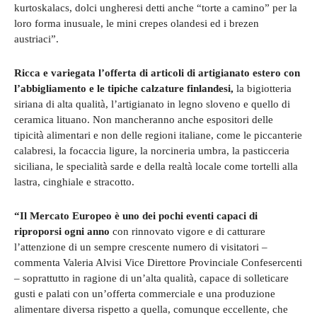
kurtoskalacs, dolci ungheresi detti anche “torte a camino” per la
loro forma inusuale, le mini crepes olandesi ed i brezen
austriaci”.
Ricca e variegata l’offerta di articoli di artigianato estero con
l’abbigliamento e le tipiche calzature finlandesi,
la bigiotteria
siriana di alta qualità, l’artigianato in legno sloveno e quello di
ceramica lituano. Non mancheranno anche espositori delle
tipicità alimentari e non delle regioni italiane, come le piccanterie
calabresi, la focaccia ligure, la norcineria umbra, la pasticceria
siciliana, le specialità sarde e della realtà locale come tortelli alla
lastra, cinghiale e stracotto.
“Il Mercato Europeo è uno dei pochi eventi capaci di
riproporsi ogni anno
con rinnovato vigore e di catturare
l’attenzione di un sempre crescente numero di visitatori –
commenta Valeria Alvisi Vice Direttore Provinciale Confesercenti
– soprattutto in ragione di un’alta qualità, capace di solleticare
gusti e palati con un’offerta commerciale e una produzione
alimentare diversa rispetto a quella, comunque eccellente, che